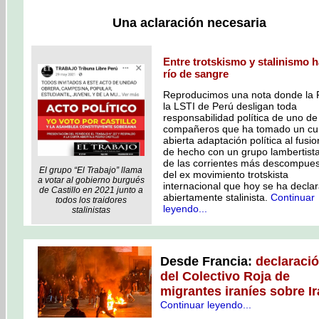
Una aclaración necesaria
Entre trotskismo y stalinismo 
río de sangre
Reproducimos una nota donde la 
la LSTI de Perú desligan toda
responsabilidad política de uno de
compañeros que ha tomado un cu
abierta adaptación política al fusi
de hecho con un grupo lambertist
de las corrientes más descompue
El grupo “El Trabajo” llama
del ex movimiento trotskista
a votar al gobierno burgués
internacional que hoy se ha decla
de Castillo en 2021 junto a
abiertamente stalinista.
Continuar
todos los traidores
leyendo...
stalinistas
Desde Francia:
declaraci
del Colectivo Roja de
migrantes iraníes sobre I
Continuar leyendo...