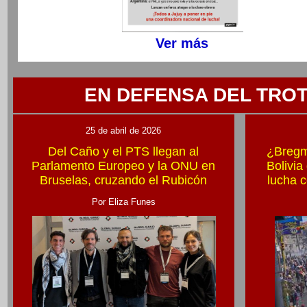
Ver más
EN DEFENSA DEL TROT
25 de abril de 2026
Del Caño y el PTS llegan al
¿Bregm
Parlamento Europeo y la ONU en
Bolivia
Bruselas, cruzando el Rubicón
lucha c
Por Eliza Funes