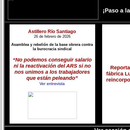
¡Paso a l
Astillero Río Santiago
26 de febrero de 2026
Asamblea y rebelión de la base obrera contra
la burocracia sindical
“No podemos conseguir salario
ni la reactivación del ARS si no
Reporta
nos unimos a los trabajadores
fábrica L
que están peleando”
reincorp
Ver entrevista