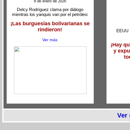
8 de enero de 2026
Delcy Rodríguez clama por diálogo
mientras los yanquis van por el petróleo:
¡Las burguesías bolivarianas se
rindieron!
EEUU b
Ver más
¡Hay qu
y expu
to
Ver