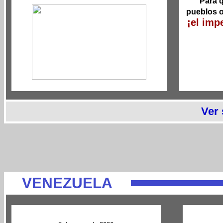
Para q
pueblos o
¡el imp
Ver
VENEZUELA