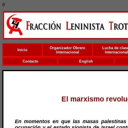
8
Organizador Obrero
Lucha de clas
Inicio
Internacional
Internacional
Contacto
English
El marxismo revoluc
En momentos en que las masas palestinas d
ocupación y el estado sionista de Israel con