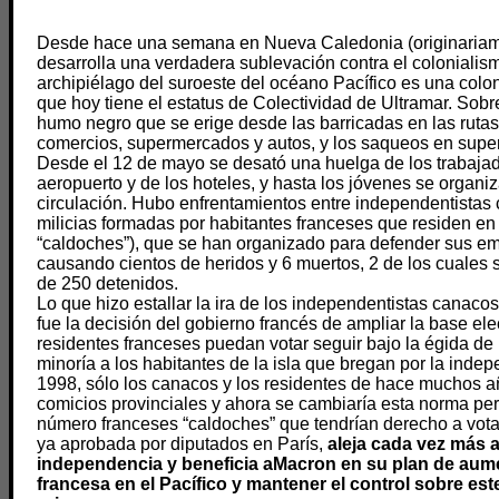
Desde hace una semana en Nueva Caledonia (originariam
desarrolla una verdadera sublevación contra el colonialis
archipiélago del suroeste del océano Pacífico es una col
que hoy tiene el estatus de Colectividad de Ultramar. Sobre
humo negro que se erige desde las barricadas en las rutas
comercios, supermercados y autos, y los saqueos en sup
Desde el 12 de mayo se desató una huelga de los trabajad
aeropuerto y de los hoteles, y hasta los jóvenes se organiz
circulación. Hubo enfrentamientos entre independentistas c
milicias formadas por habitantes franceses que residen en 
“caldoches”), que se han organizado para defender sus em
causando cientos de heridos y 6 muertos, 2 de los cuales
de 250 detenidos.
Lo que hizo estallar la ira de los independentistas canacos
fue la decisión del gobierno francés de ampliar la base ele
residentes franceses puedan votar seguir bajo la égida de
minoría a los habitantes de la isla que bregan por la ind
1998, sólo los canacos y los residentes de hace muchos a
comicios provinciales y ahora se cambiaría esta norma pe
número franceses “caldoches” que tendrían derecho a vota
ya aprobada por diputados en París,
aleja cada vez más a
independencia y beneficia
aMacron en su plan de aumen
francesa en el Pacífico y mantener el control sobre est