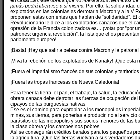
en casa!
La clase obrera que no libera a sus hermanos de 
jamás podrá liberarse a sí misma.
Por ello, la solidaridad 
explotados en las colonias es derrotar a Macron y a la V R
proponen estas corrientes que hablan de “solidaridad”. El
Revolucionario le dice a los explotados canacos que el ca
opresión de la Francia colonizadora es… ¡votar por “por un
patrones: urgencia revolución”, la lista que ellos presentan
parlamento europeo!
¡Basta! ¡Hay que salir a pelear contra Macron y la patronal
¡Viva la rebelión de los explotados de Kanaky! ¡Que esta 
¡Fuera el imperialismo francés de sus colonias y territorios
¡Fuera las tropas francesas de Nueva Caledonia!
Para tener la tierra, el pan, el trabajo, la salud, la educació
obrera canaca debe derrotar las fuerzas de ocupación del i
cipayos de las burguesías nativas.
Ese es el camino para expropiar a los monopolios imperial
minas, sus tierras, para ponerlas a producir, no al servicio 
parásitos de las metrópolis y sus socios menores de las bu
la clase obrera y los campesinos pobres.
Así se conseguirán créditos baratos para los pequeños pro
la agricultura. ¡Que las tierras vuelvan a sus verdaderos d