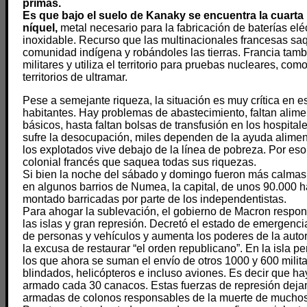
primas.
Es que bajo el suelo de Kanaky se encuentra la cuarta
níquel,
metal necesario para la fabricación de baterías elé
inoxidable. Recurso que las multinacionales francesas sa
comunidad indígena y robándoles las tierras. Francia tambi
militares y utiliza el territorio para pruebas nucleares, com
territorios de ultramar.
Pese a semejante riqueza, la situación es muy crítica en es
habitantes. Hay problemas de abastecimiento, faltan ali
básicos, hasta faltan bolsas de transfusión en los hospital
sufre la desocupación, miles dependen de la ayuda aliment
los explotados vive debajo de la línea de pobreza. Por eso 
colonial francés que saquea todas sus riquezas.
Si bien la noche del sábado y domingo fueron más calmas
en algunos barrios de Numea, la capital, de unos 90.000 
montado barricadas por parte de los independentistas.
Para ahogar la sublevación, el gobierno de Macron respond
las islas y gran represión. Decretó el estado de emergenci
de personas y vehículos y aumenta los poderes de la autorida
la excusa de restaurar “el orden republicano”. En la isla 
los que ahora se suman el envío de otros 1000 y 600 mili
blindados, helicópteros e incluso aviones. Es decir que hay
armado cada 30 canacos. Estas fuerzas de represión dejan
armadas de colonos responsables de la muerte de muchos