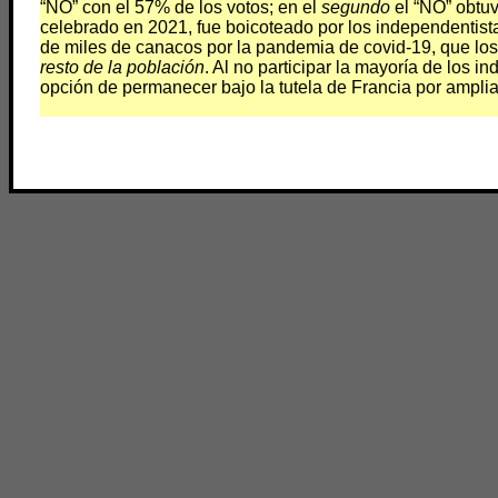
“NO” con el 57% de los votos; en el
segundo
el “NO” obtuv
celebrado en 2021, fue boicoteado por los independentist
de miles de canacos por la pandemia de covid-19, que lo
resto de la población
. Al no participar la mayoría de los i
opción de permanecer bajo la tutela de Francia por ampli