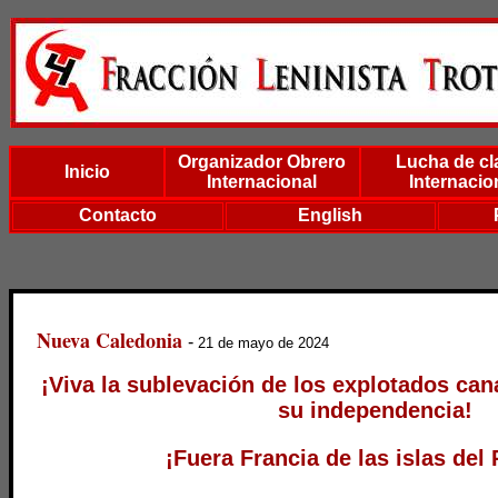
Organizador Obrero
Lucha de cl
Inicio
Internacional
Internacio
Contacto
English
Nueva Caledonia
-
21 de mayo de 2024
¡Viva la sublevación de los explotados ca
su independencia!
¡Fuera Francia de las islas del 