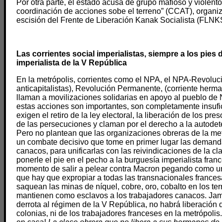
Por otra parte, el estado acusa de grupo mafioso y violento
coordinación de acciones sobe el terreno” (CCAT), organ
escisión del Frente de Liberación Kanak Socialista (FLNK
Las corrientes social imperialistas, siempre a los pies 
imperialista de la V República
En la metrópolis, corrientes como el NPA, el NPA-Revoluci
anticapitalistas), Revolución Permanente, (corriente herm
llaman a movilizaciones solidarias en apoyo al pueblo de
estas acciones son importantes, son completamente insufic
exigen el retiro de la ley electoral, la liberación de los pre
de las persecuciones y claman por el derecho a la autode
Pero no plantean que las organizaciones obreras de la me
un combate decisivo que tome en primer lugar las demand
canacos, para unificarlas con las reivindicaciones de la cl
ponerle el pie en el pecho a la burguesía imperialista fran
momento de salir a pelear contra Macron pegando como u
que hay que expropiar a todas las transnacionales france
saquean las minas de níquel, cobre, oro, cobalto en los ter
mantienen como esclavos a los trabajadores canacos. Jam
derrota al régimen de la V República, no habrá liberación 
colonias, ni de los trabajadores franceses en la metrópoli