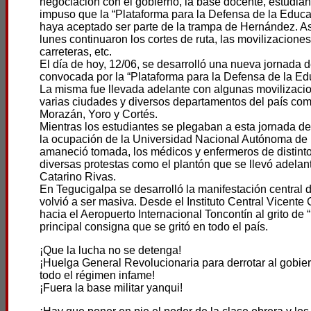
negociación con el gobierno, la base docente, estudiant
impuso que la “Plataforma para la Defensa de la Educa
haya aceptado ser parte de la trampa de Hernández. A
lunes continuaron los cortes de ruta, las movilizaciones
carreteras, etc.
El día de hoy, 12/06, se desarrolló una nueva jornada 
convocada por la “Plataforma para la Defensa de la Edu
La misma fue llevada adelante con algunas movilizacio
varias ciudades y diversos departamentos del país com
Morazán, Yoro y Cortés.
Mientras los estudiantes se plegaban a esta jornada d
la ocupación de la Universidad Nacional Autónoma de
amaneció tomada, los médicos y enfermeros de distinto
diversas protestas como el plantón que se llevó adelan
Catarino Rivas.
En Tegucigalpa se desarrolló la manifestación central 
volvió a ser masiva. Desde el Instituto Central Vicente
hacia el Aeropuerto Internacional Toncontín al grito de
principal consigna que se gritó en todo el país.
¡Que la lucha no se detenga!
¡Huelga General Revolucionaria para derrotar al gobi
todo el régimen infame!
¡Fuera la base militar yanqui!