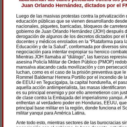
Juan Orlando Hernández, dictados por el FM
Luego de las masivas protestas contra la privatización d
educación públicas que se vienen desarrollando desde
nacionales, piquetes, barricadas, bloqueos de carreteras
gobierno de Juan Orlando Hernández (JOH) después de
derogación de algunos de los decretos dictados por el 
docentes y médicos enrolados en la “Plataforma para l
Educación y de la Salud”, conformada por diversos sin
negociación para intentar expropiar su heroico combate
Mientras JOH llamaba al “diálogo”, las fuerzas represi
asesina Policía Militar de Orden Público (PMOP) redob
mansalva atacando cada movilización y con persecució
luchan, como es el caso de la prisión preventiva que le
Rommel Baldemar Herrera Portillo por el incendio de l
de EEUU en Tegucigalpa, la capital hondureña, el pas
aquella acción antiimperialista, las masas identificaron
es su principal enemigo y por ello arremetieron con jus
de clase contra la Embajada del imperialismo yanqui. A
enfrentan al verdadero poder en Honduras, EEUU, que 
principal base militar en la región, donde funciona el
militar yanqui para América Latina.
Ante todo esto, mientras sectores de las burocracias si