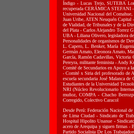
Índigo - Lucas Trejo, SUTEBA Loma
recuperada CERÁMICA STEFANI – Alci
Universidad Nacional del Comahue
Juan Uribe, ATEN Neuquén Capital 
de Vialidad, de Tribunales y de la D
del Plata - Carlos Alejandro Torrez G
UBA - Liliana Olivero, legisladora d
Personalidades de organismos de Dere
L. Capero, L. Benker, María Eugenia
Germán Amato, Eleonora Amato, Martí
García, Ramón Cadavillas, Victoria 
Pereyra, militante feminista - Andy
Comité de Secundarios en Apoyo a las
- Comité x Siria del profesorado de
escuela secundaria José Malanca de 
Estudiantes de la Universidad Tecno
NRI (Núcleo Revolucionario Interna
muñoz, COMPA - Chacho Berrozpe, 
Corregido, Colectivo Caracol
Desde Perú: Federación Nacional de 
de Lima Ciudad - Sindicato de Trab
Hospital Hipolito Unanue - Sindicato
acero de Arequipa y siguen firmas - 
Partido Socialista De Los Trabajad