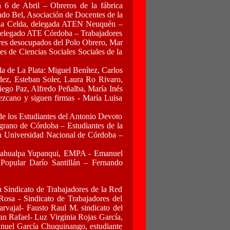
6 de Abril – Obreros de la fábrica
o Bel, Asociación de Docentes de la
ia Celda, delegada ATEN Neuquén –
elegado ATE Córdoba – Trabajadores
ores desocupados del Polo Obrero, Mar
es de Ciencias Sociales Sociales de la
a de La Plata: Miguel Benítez, Carlos
dez, Esteban Soler, Laura Ro Rivaro,
ego Paz, Alfredo Peñalba, María Inés
ezcano y siguen firmas - María Luisa
de los Estudiantes del Antonio Devoto
grano de Córdoba – Estudiantes de la
la Universidad Nacional de Córdoba –
 Atahualpa Yupanqui, EMPA - Emanuel
opular Darío Santillán – Fernando
 Sindicato de Trabajadores de la Red
osa - Sindicato de Trabajadores del
arvajal- Fausto Raul M. sindicato del
an Rafael- Luz Virginia Rojas García,
nuel García Chuquinango, estudiante