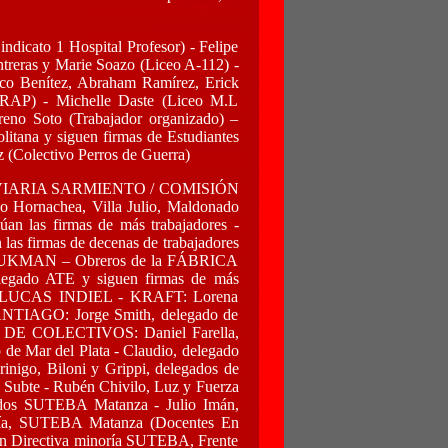
to 1 Hospital Profesor) - Felipe
treras y Marie Soazo (Liceo A-112) -
nco Benítez, Abraham Ramírez, Erick
o RAP) - Michelle Daste (Liceo M.L
reno Soto (Trabajador organizado) –
litana y siguen firmas de Estudiantes
 (Colectivo Perros de Guerra)
 FERROVIARIA SARMIENTO / COMISIÓN
Hornachea, Villa Julio, Maldonado
an las firmas de más trabajadores -
 firmas de decenas de trabajadores
da BRUKMAN – Obreros de la FÁBRICA
gado ATE y siguen firmas de más
 ex-LUCAS INDIEL - KRAFT: Lorena
SANTIAGO: Jorge Smith, delegado de
 60 DE COLECTIVOS: Daniel Farella,
 de Mar del Plata - Claudio, delegado
go, Biloni y Grippi, delegados de
 Subte - Rubén Chivilo, Luz y Fuerza
gados SUTEBA Matanza - Julio Imán,
oría, SUTEBA Matanza (Docentes En
n Directiva minoría SUTEBA, Frente