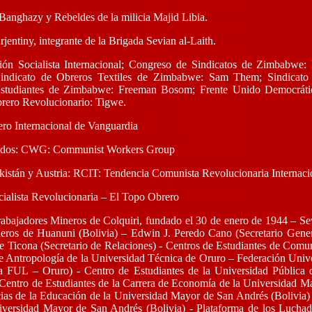
Banghazy y Rebeldes de la milicia Majid Libia.
entiny, integrante de la Brigada Sevian al-Laith.
n Socialista Internacional; Congreso de Sindicatos de Zimbabw
ndicato de Obreros Textiles de Zimbabwe: Sam Them; Sindicato
studiantes de Zimbabwe: Freeman Bosom; Frente Unido Democráti
ro Revolucionario: Tigwe.
ro Internacional de Vanguardia
nidos: CWG: Communist Workers Group
kistán y Austria: RCIT: Tendencia Comunista Revolucionaria Internaci
ialista Revolucionaria – El Topo Obrero
abajadores Mineros de Colquiri, fundado el 30 de enero de 1944 – Seve
eros de Huanuni (Bolivia) – Edwin J. Peredo Cano (Secretario Gener
e Ticona (Secretario de Relaciones) - Centros de Estudiantes de Com
de Antropología de la Universidad Técnica de Oruro – Federación Univ
la FUL – Oruro) - Centro de Estudiantes de la Universidad Pública 
- Centro de Estudiantes de la Carrera de Economía de la Universidad M
cias de la Educación de la Universidad Mayor de San Andrés (Bolivia) 
versidad Mayor de San Andrés (Bolivia) - Plataforma de los Luchado