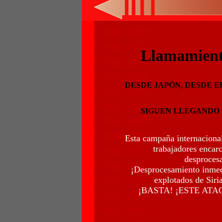
Llamamiento
DESDE JAPÓN, DESDE EE
SIGUEN LLEGANDO 
Esta campaña internacional 
trabajadores encar
desprocesa
¡Desprocesamiento inmedi
explotados de Siria
¡BASTA! ¡ESTE AT