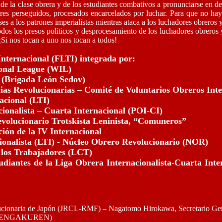
de la clase obrera y de los estudiantes combativos a pronunciarse en 
ores perseguidos, procesados encarcelados por luchar. Para que no hay
ses a los patrones imperialistas mientras ataca a los luchadores obreros y
odos los presos políticos y desprocesamiento de los luchadores obrero
¡Si nos tocan a uno nos tocan a todos!
Internacional (FLTI) integrada por:
onal League (WIL)
h (Brigada León Sedov)
ias Revolucionarias – Comité de Voluntarios Obreros Inte
acional (LTI)
cionalista – Cuarta Internacional (POI-CI)
volucionario Trotskista Leninista, “Comuneros”
ión de la IV Internacional
cionalista (LTI) - Núcleo Obrero Revolucionario (NOR)
 los Trabajadores (LCT)
udiantes de la Liga Obrera Internacionalista-Cuarta Int
cionaria de Japón (JRCL-RMF) – Nagatomo Hirokawa, Secretario Gen
ón (ZENGAKUREN)