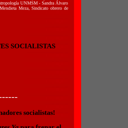
Antropología UNMSM - Sandra Álvaro
Mendieta Meza, Sindicato obrero de
ES SOCIALISTAS
------
hadores socialistas!
ares Ya
para frenar el