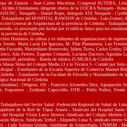
s de Zamora - Juan Carlos Maceriras, Congresal SUTEBA, Lista 
des Christiansen, dirigente obrero de la UOCRA Neuquén - Roland
, ADUNC, Neuquén – Daniel Rojas, delegado ATE Neuquén - Cynth
- Trabajadores del HOSPITAL RAWSON de Córdoba - Luis Gomez, d
irección General de Arquitectura de la provincia de Córdoba - Trabajad
uzmán, ex procesado por luchar por el edificio único para los estudiant
e la provincia de Córdoba
chos Humanos, la cultura y ex militantes de organizaciones de izquierd
 Atorde, María Lucía De Igarzara, M. Pilar Plantamura, Luz Fernán
n Facundo, Maximiliano Bronovsky, Julieta Ticera, Carlos Godoy, Di
Greco, Ada Ferrero, Eugenio Cristamil, Luciano Dacroce, Agustina L
 Kusnetzoff, periodista – Banda de música ZUMUBA de Córdoba
 Masas Sirias del Colegio Media 13 y la Técnica 5 - Comité por Siria 
 Adrogué - Estudiantes de la Escuela Superior de Comercio Manuel Bel
Córdoba – Estudiantes de la Facultad de Filosofía y Humanidades de 
lógica Nacional de Córdoba
cionalista) - Ortigoza, OS - Francisco Alvarellos Diez, Agrupación
Fogoneros - Emiliano Capociollo, OTR – Pablo Nuñez, Frente P
Trabajadores del Sector Salud -Federación Regional de Salud de Lima
ajadores de la Red de Túpac Amaru - Sindicato del Hospital Santa R
 del Hospital Víctor Larco Herrera -Sindicato del Colegio Melitón C
Bazán Marcos, Sindicato Trebol - Alejandro Luna S, sindicato obrero S
ores - Ludy Santana Quispe, estudiante de Arqueología, UNMSM - Ma