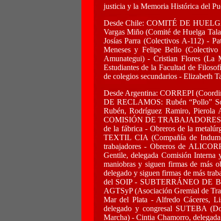
justicia y la Memoria Histórica del P
Desde Chile: COMITÉ DE HUELGA L
Vargas Miño (Comité de Huelga Talag
Josías Parra (Colectivos A-112) - 
Meneses y Felipe Bello (Colectivo
Amunategui) - Cristian Flores (La 
Estudiantes de la Facultad de Filoso
de colegios secundarios - Elizabeth 
Desde Argentina: CORREPI (Coordi
DE RECLAMOS: Rubén “Pollo” Sobre
Rubén, Rodríguez Ramiro, Pierola A
COMISIÓN DE TRABAJADORES DE PATY:
de la fábrica - Obreros de la met
TEXTIL CIA (Compañía de Indume
trabajadores - Obreros de ALICO
Gentile, delegada Comisión Intern
maniobras y siguen firmas de más 
delegado y siguen firmas de más trab
del SOIP - SUBTERRÁNEO DE BUENOS
AGTSyP (Asociación Gremial de Traba
Mar del Plata - Alfredo Cáceres, 
delegado y congresal SUTEBA (Doc
Marcha) - Cintia Chamorro, delega