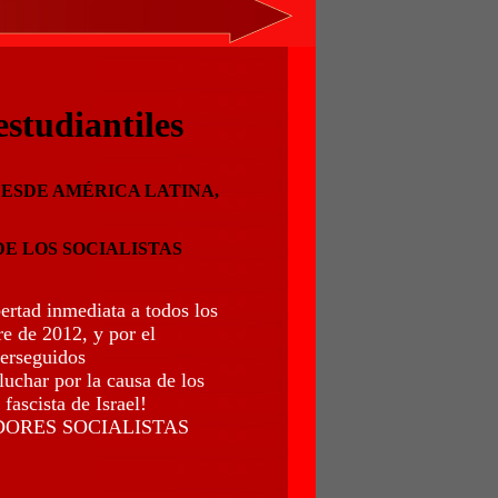
studiantiles
 DESDE AMÉRICA LATINA,
E LOS SOCIALISTAS
bertad inmediata a todos los
e de 2012, y por el
perseguidos
uchar por la causa de los
 fascista de Israel!
DORES SOCIALISTAS