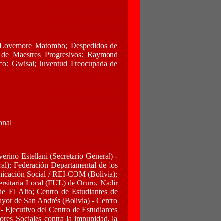
e: Lovemore Matombo; Despedidos de
 de Maestros Progresivos: Raymond
co: Gwisai; Juventud Preocupada de
onal
rino Estellani (Secretario General) -
al); Federación Departamental de los
unicación Social / REI-COM (Bolivia);
ersitaria Local (FUL) de Oruro, Nadir
de El Alto; Centro de Estudiantes de
ayor de San Andrés (Bolivia) - Centro
- Ejecutivo del Centro de Estudiantes
res Sociales contra la impunidad, la