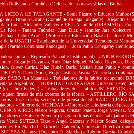
ueblo Boliviano - Comité en Defensa de las masas sirias de Bolivia
ICEO A 119 TALAGANTE - Sonia Pizarro y Eduardo Muñoz (Sindica
ante) - Braulio Urrutia (Comité de Huelga Talagante) - Alejandra Con
Patricio Luna, Alejandro Vallejos y Elvis Astudillo (URAMAU) - Fra
 La Rio) - Tatiana Faúndez, Juan Diaz y Jennifer Jara (Colectiv
Mecha) - Pablo Arrieta (Profesor de Educación Básica) – Josué Mo
fía de la USACH – Estudiantes de la Universidad Tecnológica Metropo
Tapia (Partido Comunista Rancagua) - - Juan Pablo Echegaray Henríquez
nadora contra la Represión Policial e Institucional) - UNIÓN
ro, Edgardo Reynoso, Ruiz Díaz Miguel, Mónica Reynoso, Diego 
ldo, Oliver Carlos, Díaz Rubén Darío, Melian Juan Pablo y continú
 David Soria, Hugo Costilla, Pascual Villacorta y continúan las
alúrgica SABÓ (La Matanza) - Trabajadores de la fábrica recupera
ntaria Argentina) – HOSPITAL GARRAHAN: Gustavo Lerer, dele
RP (ex Jabón Federal) – Trabajadores de la fábrica INTERPACK
a y siguen firmas de más obreros de la fábrica – ASTILLERO RÍO 
obreros - José Tejeda, secretario de prensa del SITRAIC – LÍNEA
ajadores – Obreros de ACINDAR - Obreros de la industria del pescado
 AIRES: Néstor Segovia, Cristian Paletti, Jorge Meydaz, Morini
jadores de Subte y Premetro) y siguen firmas de más trabajadores del
Lista Verde SUTEBA Tigre - Ángel Cáceres y Néstor Souza, dele
entes En Marcha) - Graciela Calderón, Comisión Directiva min
da SUTEBA Matanza (Docentes En Marcha) - Roberto García, Comisió