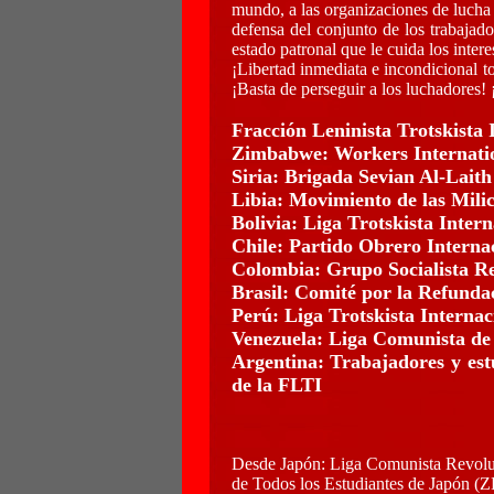
mundo, a las organizaciones de lucha 
defensa del conjunto de los trabajad
estado patronal que le cuida los intere
¡Libertad inmediata e incondicional t
¡Basta de perseguir a los luchadores! 
Fracción Leninista Trotskista 
Zimbabwe: Workers Internati
Siria: Brigada Sevian Al-Lait
Libia: Movimiento de las Milic
Bolivia: Liga Trotskista Intern
Chile: Partido Obrero Interna
Colombia: Grupo Socialista Re
Brasil: Comité por la Refundac
Perú: Liga Trotskista Interna
Venezuela: Liga Comunista de
Argentina: Trabajadores y est
de la FLTI
Desde Japón: Liga Comunista Revolu
de Todos los Estudiantes de Jap