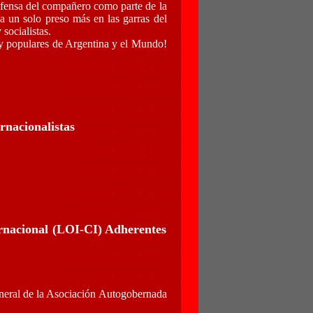
defensa del compañero como parte de la
a un solo preso más en las garras del
 socialistas.
s y populares de Argentina y el Mundo!
rnacionalistas
ernacional (LOI-CI) Adherentes
eral de la Asociación Autogobernada