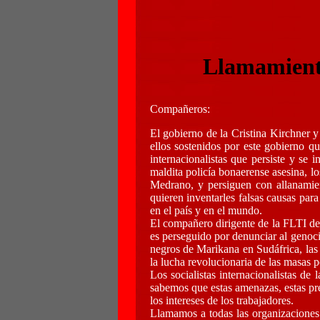
Llamamiento
Compañeros:
El gobierno de la Cristina Kirchner y
ellos sostenidos por este gobierno q
internacionalistas que persiste y se 
maldita policía bonaerense asesina, l
Medrano, y persiguen con allanamien
quieren inventarles falsas causas para
en el país y en el mundo.
El compañero dirigente de la FLTI de 
es perseguido por denunciar al genocid
negros de Marikana en Sudáfrica, las 
la lucha revolucionaria de las masas 
Los socialistas internacionalistas d
sabemos que estas amenazas, estas pre
los intereses de los trabajadores.
Llamamos a todas las organizaciones y