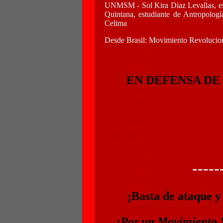
UNMSM - Sol Kira Diaz Levallas, e
Quintana, estudiante de Antropolo
Celima
Desde Brasil: Movimiento Revolucio
EN DEFENSA DE
-----
¡Basta de ataque y 
¡Por un Movimiento N