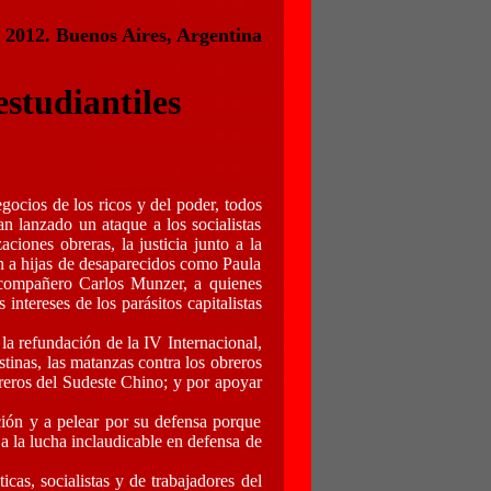
 2012. Buenos Aires, Argentina
studiantiles
gocios de los ricos y del poder, todos
n lanzado un ataque a los socialistas
ciones obreras, la justicia junto a la
en a hijas de desaparecidos como Paula
l compañero Carlos Munzer, a quienes
intereses de los parásitos capitalistas
la refundación de la IV Internacional,
stinas, las matanzas contra los obreros
breros del Sudeste Chino; y por apoyar
ción y a pelear por su defensa porque
a la lucha inclaudicable en defensa de
cas, socialistas y de trabajadores del