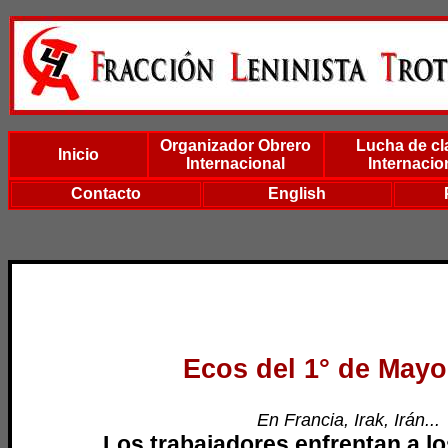
Organizador Obrero
Lucha de cl
Inicio
Internacional
Internacio
Contacto
English
Ecos del 1° de Mayo
En Francia, Irak, Irán...
Los trabajadores enfrentan a l