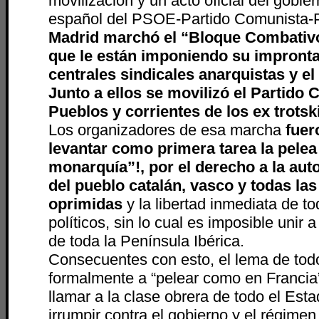
movilización y un acto oficial del gobier
español del PSOE-Partido Comunista
Madrid marchó el “Bloque Combativo
que le están imponiendo su impronta 
centrales sindicales anarquistas y el
Junto a ellos se movilizó
el Partido 
Pueblos y corrientes de los ex trotsk
Los organizadores de esa marcha
fuer
levantar como primera tarea la pelea
monarquía”!, por el derecho a la au
del pueblo catalán, vasco y todas la
oprimidas
y la libertad inmediata de t
políticos, sin lo cual es imposible unir 
de toda la Península Ibérica.
Consecuentes con esto, el lema de todo
formalmente a “pelear como en Francia”
llamar a la clase obrera de todo el Est
irrumpir contra el gobierno y el régime