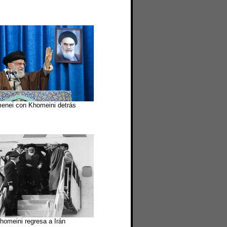
enei con Khomeini detrás
homeini regresa a Irán