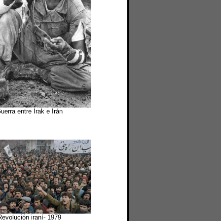
uerra entre Irak e Irán
Revolución iraní- 1979