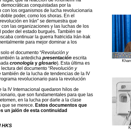
 democráticas conquistadas por la
n con los organismos de lucha revolucionaria
doble poder, como los shoras. En el
revolución en Irán” se demuestra que
con las organizaciones y las luchas de los
l poder del estado burgués. También se
caba continuar la guerra fratricida Irán-Irak
entalmente para mejor dominar a los
solo el documento “
Revolución y
 también la antedicha
presentación
escrita
Kham
onada
cronología
y
glosario
). Esta última es
 lectura del documento “
Revolución y
te también de la lucha de tendencias de la IV
programa revolucionario para la revolución
 la IV Internacional quedaron hilos de
cionario, que son fundamentales para que las
etomen, en la lucha por darle a la clase
ia que se merece.
Estos documentos que
 un jalón de esta continuidad
el HKS
K