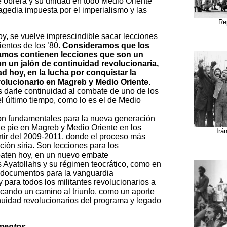
e obrera y su unidad en todo Medio Oriente
agedia impuesta por el imperialismo y las
Rep
y, se vuelve imprescindible sacar lecciones
ientos de los ’80.
Consideramos que los
mos contienen lecciones que son un
on un jalón de continuidad revolucionaria,
d hoy, en la lucha por conquistar la
volucionario en Magreb y Medio Oriente
.
s darle continuidad al combate de uno de los
l último tiempo, como lo es el de Medio
on fundamentales para la nueva generación
de pie en Magreb y Medio Oriente en los
Irá
rtir del 2009-2011, donde el proceso más
ión siria. Son lecciones para los
baten hoy, en un nuevo embate
s Ayatollahs y su régimen teocrático, como en
 documentos para la vanguardia
 para todos los militantes revolucionarios a
scando un camino al triunfo, como un aporte
inuidad revolucionarios del programa y legado
umentos