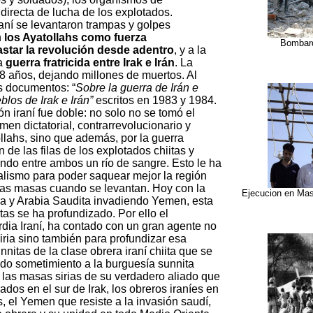
irecta de lucha de los explotados.
raní se levantaron trampas y golpes
n
los Ayatollahs como fuerza
Bombard
astar la revolución desde adentro
, y a la
na
guerra fratricida entre Irak e Irán
. La
8 años, dejando millones de muertos. Al
s documentos: “
Sobre la guerra de Irán e
blos de Irak e Irán”
escritos en 1983 y 1984.
ión iraní fue doble: no solo no se tomó el
men dictatorial, contrarrevolucionario y
llahs, sino que además, por la guerra
ón de las filas de los explotados chiitas y
ndo entre ambos un río de sangre. Esto le ha
alismo para poder saquear mejor la región
 las masas cuando se levantan. Hoy con la
Ejecucion en Mash
ia y Arabia Saudita invadiendo Yemen, esta
itas se ha profundizado. Por ello el
rdia Iraní, ha contado con un gran agente no
siria sino también para profundizar esa
nnitas de la clase obrera iraní chiita que se
Todo sometimiento a la burguesía sunnita
 a las masas sirias de su verdadero aliado que
ados en el sur de Irak, los obreros iraníes en
s, el Yemen que resiste a la invasión saudí,