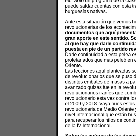
etc. Solo un programa de la clas
puede saldar cuentas con esta tr
burguesías nativas.
Ante esta situación que vemos ho
revolucionarias de los acontecim
documentos que aquí presenta
gran aporte en este sentido. S
al que hay que darle continuida
puesta en pie de un partido re
Darle continuidad a esta pelea e
proletariados que más peleó en e
Oriente.
Las lecciones aquí planteadas s
de revolucionarios que se puso 
distintos embates de masas a pa
avanzado quizás fue en la revoluc
revolucionarios iraníes que com
revolucionario esta vez contra lo
el 2009 y 2018. Vaya pues estos
revolucionaria de Medio Oriente y
nivel internacional que están bu
para recuperar los hilos de cont
de la IV Internacional.
Sobre los autores de los doc