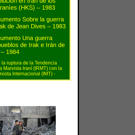
lución en Irán de los
 iraníes (HKS) – 1983
cumento Sobre la guerra
rak de Jean Dives – 1983
ocumento Una guerra
pueblos de Irak e Irán de
 – 1984
 la ruptura de la Tendencia
 Marxista Iraní (IRMT) con la
ista Internacional (IMT) -