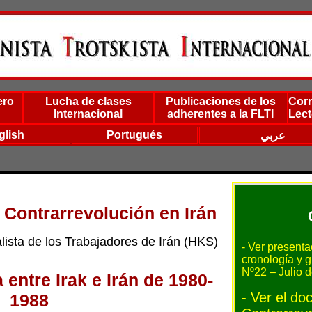
ero
Lucha de clases
Publicaciones de los
Corr
Internacional
adherentes a la FLTI
Lect
glish
Portugués
عربي
 Contrarrevolución en Irán
lista de los Trabajadores de Irán (HKS)
- Ver presenta
cronología y g
Nº22 – Julio 
a entre Irak e Irán de 1980-
-
Ver el do
1988