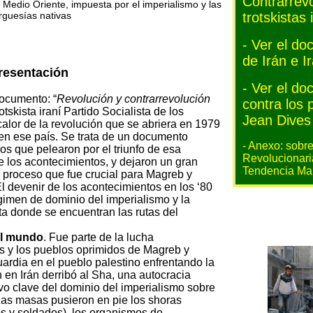
Contrarrevo
 Medio Oriente, impuesta por el imperialismo y las
rguesías nativas
trotskistas
- Ver el do
de Irán e I
resentación
- Ver el d
ocumento: “
Revolución y contrarrevolución
contra los 
trotskista iraní Partido Socialista de los
Jean Dives
alor de la revolución que se abriera en 1979
 en ese país. Se trata de un documento
- Anexo: sobre
ios que pelearon por el triunfo de esa
Revolucionaria
e los acontecimientos, y dejaron un gran
Tendencia Marx
 proceso que fue crucial para Magreb y
l devenir de los acontecimientos en los ‘80
égimen de dominio del imperialismo y la
a donde se encuentran las rutas del
al mundo
. Fue parte de la lucha
es y los pueblos oprimidos de Magreb y
ardia en el pueblo palestino enfrentando la
 en Irán derribó al Sha, una autocracia
ivo clave del dominio del imperialismo sobre
las masas pusieron en pie los shoras
s y soldados), los organismos de