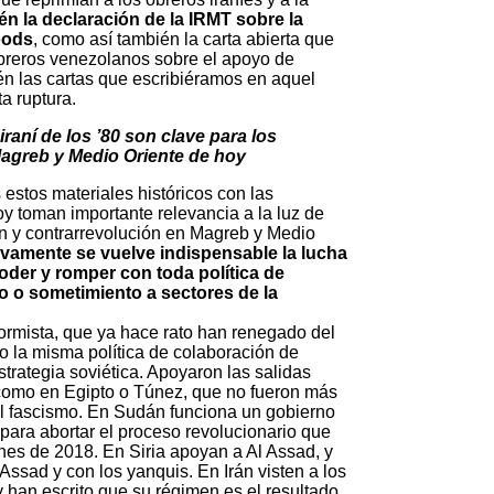
n la declaración de la IRMT sobre la
oods
, como así también la carta abierta que
obreros venezolanos sobre el apoyo de
én las cartas que escribiéramos en aquel
a ruptura.
iraní de los ’80 son clave para los
agreb y Medio Oriente de hoy
stos materiales históricos con las
oy toman importante relevancia a la luz de
n y contrarrevolución en Magreb y Medio
vamente se vuelve indispensable la lucha
der y romper con toda política de
o o sometimiento a sectores de la
formista, que ya hace rato han renegado del
o la misma política de colaboración de
trategia soviética. Apoyaron las salidas
 como en Egipto o Túnez, que no fueron más
el fascismo. En Sudán funciona un gobierno
 para abortar el proceso revolucionario que
nes de 2018. En Siria apoyan a Al Assad, y
Assad y con los yanquis. En Irán visten a los
 y han escrito que su régimen es el resultado