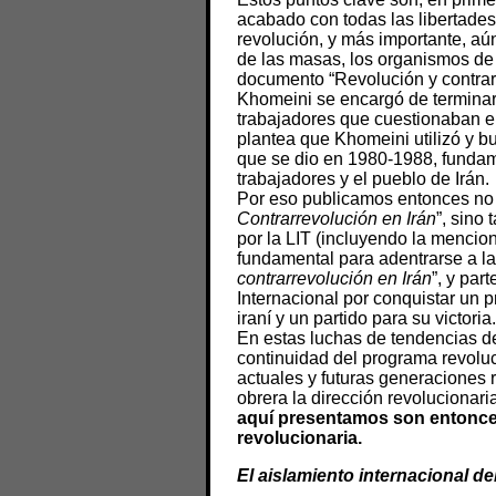
acabado con todas las libertades
revolución, y más importante, aú
de las masas, los organismos de 
documento “Revolución y contrar
Khomeini se encargó de terminar 
trabajadores que cuestionaban e
plantea que Khomeini utilizó y bus
que se dio en 1980-1988, fundam
trabajadores y el pueblo de Irán.
Por eso publicamos entonces no 
Contrarrevolución en Irán
”, sino
por la LIT (incluyendo la menci
fundamental para adentrarse a la
contrarrevolución en Irán
”, y par
Internacional por conquistar un 
iraní y un partido para su victoria.
En estas luchas de tendencias de
continuidad del programa revolu
actuales y futuras generaciones r
obrera la dirección revolucionar
aquí presentamos son entonces
revolucionaria.
El aislamiento internacional d