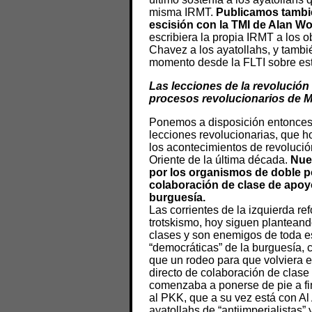
misma IRMT.
Publicamos tambié
escisión con la TMI de Alan W
escribiera la propia IRMT a los 
Chavez a los ayatollahs, y tambi
momento desde la FLTI sobre est
Las lecciones de la revolución 
procesos revolucionarios de M
Ponemos a disposición entonces e
lecciones revolucionarias, que h
los acontecimientos de revolució
Oriente de la última década.
Nue
por los organismos de doble po
colaboración de clase de apoy
burguesía.
Las corrientes de la izquierda re
trotskismo, hoy siguen planteand
clases y son enemigos de toda es
“democráticas” de la burguesía,
que un rodeo para que volviera 
directo de colaboración de clase
comenzaba a ponerse de pie a fi
al PKK, que a su vez está con Al 
ayatollahs de “antiimperialistas”