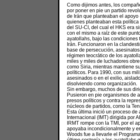
Como dijimos antes, los compañe
por poner en pie un partido revol
de Irán que planteaban el apoyo c
quienes planteaban esta política
del SU-CI, del cual el HKS era s
con el mismo a raíz de este punt
ayatollahs, bajo las condiciones t
Irán. Funcionaron en la clandesti
base de persecución, asesinatos 
régimen teocrático de los ayatoll
miles y miles de luchadores obre
como Siria, mientras mantiene s
políticos. Para 1990, con sus mil
asesinados o en el exilio, aislado
disolviendo como organización.
Sin embargo, muchos de sus dirig
Pusieron en pie organismos de ap
presos políticos y contra la repre
núcleos de partidos, como la Ten
Esta última inició un proceso de
Internacional (IMT) dirigida por 
IRMT rompe con la TMI, por el a
apoyaba incondicionalmente y era
Woods fue a llevarle el Programa
último sostenía a los ayatollahs q