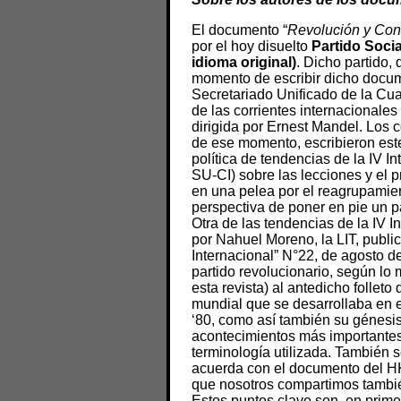
El documento “
Revolución y Cont
por el hoy disuelto
Partido Socia
idioma original)
. Dicho partido,
momento de escribir dicho docum
Secretariado Unificado de la Cua
de las corrientes internacionales
dirigida por Ernest Mandel. Los 
de ese momento, escribieron es
política de tendencias de la IV In
SU-CI) sobre las lecciones y el p
en una pelea por el reagrupamient
perspectiva de poner en pie un par
Otra de las tendencias de la IV I
por Nahuel Moreno, la LIT, publi
Internacional” N°22, de agosto d
partido revolucionario, según lo
esta revista) al antedicho follet
mundial que se desarrollaba en e
‘80, como así también su génesis
acontecimientos más importantes 
terminología utilizada. También s
acuerda con el documento del HKS
que nosotros compartimos tambi
Estos puntos clave son, en prime