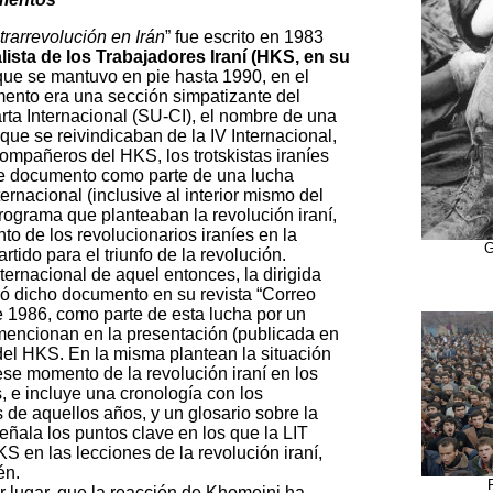
rarrevolución en Irán
” fue escrito en 1983
lista de los Trabajadores Iraní (HKS, en su
 que se mantuvo en pie hasta 1990, en el
ento era una sección simpatizante del
rta Internacional (SU-CI), el nombre de una
 que se reivindicaban de la IV Internacional,
compañeros del HKS, los trotskistas iraníes
te documento como parte de una lucha
ternacional (inclusive al interior mismo del
rograma que planteaban la revolución iraní,
o de los revolucionarios iraníes en la
G
tido para el triunfo de la revolución.
nternacional de aquel entonces, la dirigida
có dicho documento en su revista “Correo
e 1986, como parte de esta lucha por un
 mencionan en la presentación (publicada en
o del HKS. En la misma plantean la situación
se momento de la revolución iraní en los
, e incluye una cronología con los
de aquellos años, y un glosario sobre la
eñala los puntos clave en los que la LIT
 en las lecciones de la revolución iraní,
én.
r lugar, que la reacción de Khomeini ha