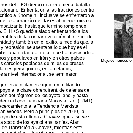
ros del HKS dieron una fenomenal batalla
ucionario. Enfrentaron a las fracciones dentro
rítico a Khomeini. Inclusive se enfrentaron a
 de colaboración de clases al interior mismo
impatizante, hasta que terminó rompiendo
o. El HKS quedó aislado enfrentando a los
erribles de la contrarrevolución al interior de
nidad y también en el exilio, a medida que, a
y represión, se asentaba lo que hoy es el
ahs: una dictadura brutal, que ha asesinado a
ros y populares en Irán y en otros países
Mujeres iranées en 
us cárceles pobladas de miles de presos
itantes perseguidos, encarcelados,
s a nivel internacional, se terminaron
entes y militantes siguieron militando.
oyo a la clase obrera iraní, de defensa de
sión del régimen de los ayatollahs, y hasta
dencia Revolucionaria Marxista Iraní (IRMT).
 acercamiento a la Tendencia Marxista
Alan Woods. Pero a principios de 2010, la
poyo de esta última a Chavez, que a su vez
 socio de los ayatollahs iraníes. Alan
 de Transición a Chavez, mientras este
ue reprimían a los obreros iraníes y a la