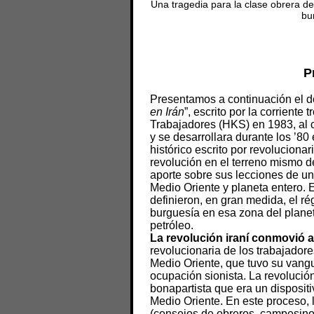
Una tragedia para la clase obrera de
bu
P
Presentamos a continuación el d
en Irán
”, escrito por la corriente 
Trabajadores (HKS) en 1983, al c
y se desarrollara durante los ’80
histórico escrito por revolucionar
revolución en el terreno mismo d
aporte sobre sus lecciones de un
Medio Oriente y planeta entero. E
definieron, en gran medida, el r
burguesía en esa zona del planet
petróleo.
La revolución iraní conmovió 
revolucionaria de los trabajador
Medio Oriente, que tuvo su vangu
ocupación sionista. La revolución
bonapartista que era un disposit
Medio Oriente. En este proceso, 
(consejos de obreros, campesino