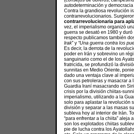
autodeterminación y democracia d
Contra la grandiosa revolución i
contrarrevolucionarios. Surgiero
contrarrevolucionaria para apl
vez, el imperialismo organizó u
guerra se desató en 1980 y duró 
respecto publicamos también do
Irak
” y
“Una guerra contra los pue
Es decir, la derrota de la revoluc
poder en Irán y sobrevino un régi
sanguinario como el de los Ayato
fratricida, se profundizó la divisi
sunnitas en Medio Oriente, ponie
dado una ventaja clave al imperi
con sus petroleras y masacrar a
Guardia Iraní masacrando en Sir
crisis por la división chiitas-sunn
imperialismo, utilizando a la Gua
solo para aplastar la revolución 
división y separar a las masas su
subleva hoy al interior de Irán. 
“para enfrentar a la chiita” aleja
son los explotados chiitas sublev
pie de lucha contra los Ayatollah