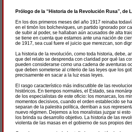
Prólogo de la “Historia de la Revolución Rusa”, de 
En los dos primeros meses del año 1917 reinaba todav
en el timón los bolcheviques, un partido ignorado por c
de subir al poder, se hallaban aún acusados de alta traici
se tiene en cuenta que estamos ante una nación de cien
de 1917, sea cual fuere el juicio que merezcan, son dig
La historia de la revolución, como toda historia, debe, a
que del relato se desprenda con claridad por qué las c
pueden considerarse como una cadena de aventuras ocur
que deben someterse al criterio de las leyes que los gob
precisamente en sacar a la luz esas leyes.
El rasgo característico más indiscutible de las revoluci
históricos. En tiempos normales, el Estado, sea monárqu
de los especialistas de este oficio: los monarcas, los min
momentos decisivos, cuando el orden establecido se ha
separan de la palestra política, derriban a sus represent
nuevo régimen. Dejemos a los moralistas juzgar si esto 
los brinda su desarrollo objetivo. La historia de las revo
violenta de las masas en el gobierno de sus propios des