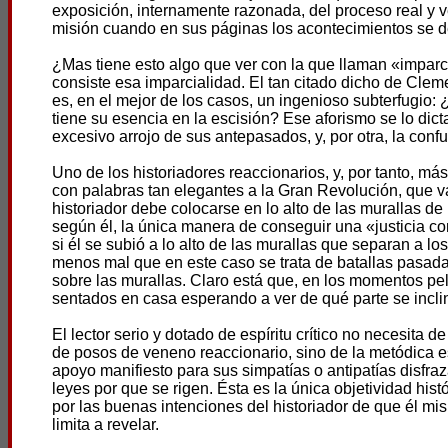
exposición, internamente razonada, del proceso real y v
misión cuando en sus páginas los acontecimientos se de
¿Mas tiene esto algo que ver con la que llaman «imparc
consiste esa imparcialidad. El tan citado dicho de Cle
es, en el mejor de los casos, un ingenioso subterfugio
tiene su esencia en la escisión? Ese aforismo se lo dict
excesivo arrojo de sus antepasados, y, por otra, la con
Uno de los historiadores reaccionarios, y, por tanto, 
con palabras tan elegantes a la Gran Revolución, que va
historiador debe colocarse en lo alto de las murallas de 
según él, la única manera de conseguir una «justicia co
si él se subió a lo alto de las murallas que separan a lo
menos mal que en este caso se trata de batallas pasad
sobre las murallas. Claro está que, en los momentos pe
sentados en casa esperando a ver de qué parte se inclina
El lector serio y dotado de espíritu crítico no necesita 
de posos de veneno reaccionario, sino de la metódica 
apoyo manifiesto para sus simpatías o antipatías disfraz
leyes por que se rigen. Ésta es la única objetividad hist
por las buenas intenciones del historiador de que él mis
limita a revelar.