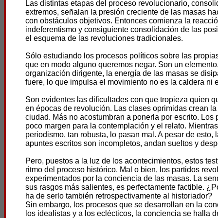
Las distintas etapas del proceso revolucionario, conso
extremos, señalan la presión creciente de las masas hac
con obstáculos objetivos. Entonces comienza la reacción
indeferentismo y consiguiente consolidación de las posic
el esquema de las revoluciones tradicionales.
Sólo estudiando los procesos políticos sobre las propia
que en modo alguno queremos negar. Son un elemento, s
organización dirigente, la energía de las masas se disi
fuere, lo que impulsa el movimiento no es la caldera ni el
Son evidentes las dificultades con que tropieza quien 
en épocas de revolución. Las clases oprimidas crean la hi
ciudad. Más no acostumbran a ponerla por escrito. Los 
poco margen para la contemplación y el relato. Mientras
periodismo, tan robusta, lo pasan mal. A pesar de esto,
apuntes escritos son incompletos, andan sueltos y des
Pero, puestos a la luz de los acontecimientos, estos te
ritmo del proceso histórico. Mal o bien, los partidos re
experimentados por la conciencia de las masas. La sen
sus rasgos más salientes, es perfectamente factible. ¿Por
ha de serlo también retrospectivamente al historiador?
Sin embargo, los procesos que se desarrollan en la co
los idealistas y a los eclécticos, la conciencia se halla