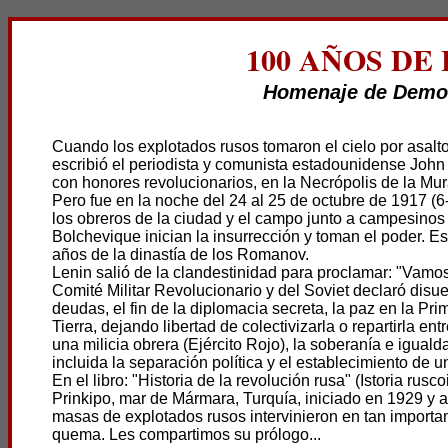
100 AÑOS DE
Homenaje de Democ
Cuando los explotados rusos tomaron el cielo por asalt
escribió el periodista y comunista estadounidense John 
con honores revolucionarios, en la Necrópolis de la Mur
Pero fue en la noche del 24 al 25 de octubre de 1917 (6
los obreros de la ciudad y el campo junto a campesinos 
Bolchevique inician la insurrección y toman el poder. Es 
años de la dinastía de los Romanov.
Lenin salió de la clandestinidad para proclamar: "Vamos a
Comité Militar Revolucionario y del Soviet declaró disue
deudas, el fin de la diplomacia secreta, la paz en la Pr
Tierra, dejando libertad de colectivizarla o repartirla e
una milicia obrera (Ejército Rojo), la soberanía e igua
incluida la separación política y el establecimiento de u
En el libro: "Historia de la revolución rusa" (Istoria rusco
Prinkipo, mar de Mármara, Turquía, iniciado en 1929 y 
masas de explotados rusos intervinieron en tan importa
quema. Les compartimos su prólogo...