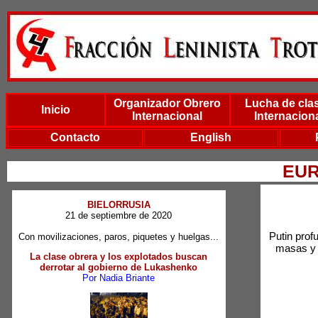
Organizador Obrero
Lucha de cla
Inicio
Internacional
Internacion
Contacto
English
EUR
BIELORRUSIA
21 de septiembre de 2020
Putin prof
Con movilizaciones, paros, piquetes y huelgas...
masas y 
La clase obrera y los explotados buscan
derrotar al gobierno de Lukashenko
Por Nadia Briante