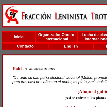
Organizador Obrero
Lucha de cla
Inicio
Internacional
Internaciona
Contacto
English
Haiti
-
08 de febrero de 2019
“Durante su campaña electoral, Jovenel (Moïse) prometió
pero tras casi dos años en el poder, mi plato y mis bolsi
¡Abajo el gob
¡Asi se enfren
ta los plane