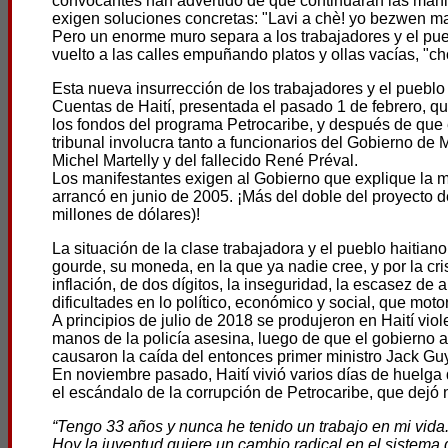
convocantes han advertido de que continuarán las manif
exigen soluciones concretas: "Lavi a chè! yo bezwen man
Pero un enorme muro separa a los trabajadores y el pue
vuelto a las calles empuñando platos y ollas vacías, "c
Esta nueva insurrección de los trabajadores y el pueblo 
Cuentas de Haití, presentada el pasado 1 de febrero, qu
los fondos del programa Petrocaribe, y después de que 
tribunal involucra tanto a funcionarios del Gobierno de
Michel Martelly y del fallecido René Préval.
Los manifestantes exigen al Gobierno que explique la m
arrancó en junio de 2005. ¡Más del doble del proyecto 
millones de dólares)!
La situación de la clase trabajadora y el pueblo haitia
gourde, su moneda, en la que ya nadie cree, y por la cris
inflación, de dos dígitos, la inseguridad, la escasez de
dificultades en lo político, económico y social, que moto
A principios de julio de 2018 se produjeron en Haití vi
manos de la policía asesina, luego de que el gobierno a
causaron la caída del entonces primer ministro Jack Guy
En noviembre pasado, Haití vivió varios días de huelga q
el escándalo de la corrupción de Petrocaribe, que dejó 
“Tengo 33 años y nunca he tenido un trabajo en mi vida.
Hoy la juventud quiere un cambio radical en el sistema