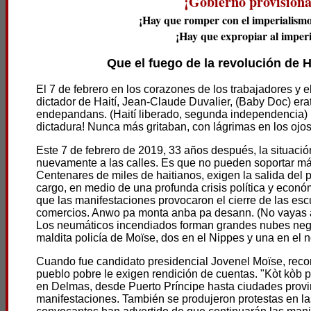
¡Gobierno provisiona
¡Hay que romper con el imperialismo y
¡Hay que expropiar al imperi
Que el fuego de la revolución de 
El 7 de febrero en los corazones de los trabajadores y e
dictador de Haití, Jean-Claude Duvalier, (Baby Doc) erat
endepandans. (Haití liberado, segunda independencia) 
dictadura! Nunca más gritaban, con lágrimas en los ojos
Este 7 de febrero de 2019, 33 años después, la situación
nuevamente a las calles. Es que no pueden soportar más 
Centenares de miles de haitianos, exigen la salida del 
cargo, en medio de una profunda crisis política y econó
que las manifestaciones provocaron el cierre de las escu
comercios. Anwo pa monta anba pa desann. (No vayas a
Los neumáticos incendiados forman grandes nubes negra
maldita policía de Moïse, dos en el Nippes y una en el no
Cuando fue candidato presidencial Jovenel Moïse, recor
pueblo pobre le exigen rendición de cuentas. "Kòt kòb p
en Delmas, desde Puerto Príncipe hasta ciudades provin
manifestaciones. También se produjeron protestas en la