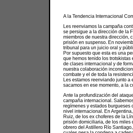
A la Tendencia Internacional Co
Les reenviamos la campaña contr
se persigue a la dirección de la 
miembros de nuestra dirección, 
prisión en suspenso. En noviembr
tribunal para un juicio oral y públ
Por supuesto que esta es una pers
que hemos tenido los trotskistas
de clases internacional y de for
nuestra colaboración incondicion
combate y el de toda la resistenci
Les estamos reenviando junto a e
sacamos en ese momento, a la cu
Ante la profundización del ataqu
campaña internacional. Sabemos 
regímenes y estados burgueses c
nivel internacional. En Argentin
Ruiz, de los ex choferes de la L
prisión domiciliaria, de los mile
obrero del Astillero Río Santiag
cuales pesa la condena a cadena