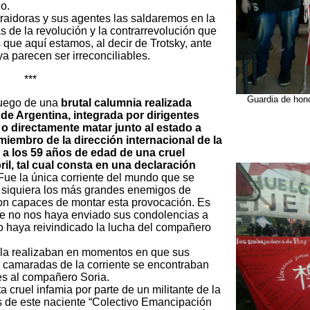
o.
traidoras y sus agentes las saldaremos en la
as de la revolución y la contrarrevolución que
ue aquí estamos, al decir de Trotsky, ante
ya parecen ser irreconciliables.
***
Guardia de hon
luego de una
brutal calumnia realizada
I de Argentina, integrada por dirigentes
 o directamente matar junto al estado a
miembro de la dirección internacional de la
 a los 59 años de edad de una cruel
il, tal cual consta en una declaración
 Fue la única corriente del mundo que se
i siquiera los más grandes enemigos de
ron capaces de montar esta provocación. Es
ue no nos haya enviado sus condolencias a
no haya reivindicado la lucha del compañero
 la realizaban en momentos en que sus
 camaradas de la corriente se encontraban
es al compañero Soria.
 cruel infamia por parte de un militante de la
s de este naciente “Colectivo Emancipación