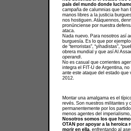
país del mundo donde lucham
campaña de calumnias que han la
manos libres a la justicia burgue
nos hostiguen. Atáquennos, denno
pronúnciense por nuestra defens
ataca.
Nada nuevo. Para nosotros así ac
burguesía. Es lo que por ejemplo 
de “terroristas”, “yihadistas”, “pu
obrera mundial y que así Al Ass
operandi
.
No es casual que corrientes agen
integra el FIT-U de Argentina, no
ante este ataque del estado que 
2012.
Montar una amalgama es el típico
revés. Son nuestros militantes y 
permanentemente por los partidos 
menos agentes del imperialismo, 
Nosotros somos los que hemos 
OTAN por apoyar a la heroica re
morir en ella
, enfrentando al ase