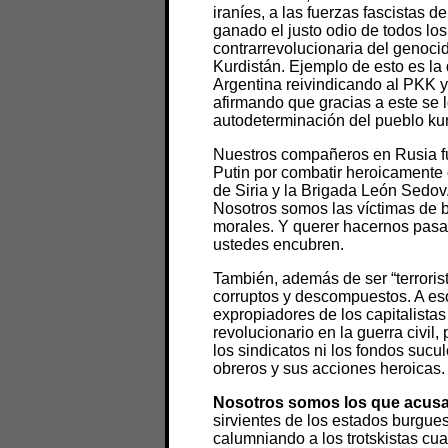
iraníes, a las fuerzas fascistas 
ganado el justo odio de todos los
contrarrevolucionaria del genocid
Kurdistán. Ejemplo de esto es la
Argentina reivindicando al PKK y
afirmando que gracias a este se 
autodeterminación del pueblo kur
Nuestros compañeros en Rusia fu
Putin por combatir heroicamente 
de Siria y la Brigada León Sedov
Nosotros somos las víctimas de b
morales. Y querer hacernos pasar
ustedes encubren.
También, además de ser “terrorist
corruptos y descompuestos. A e
expropiadores de los capitalistas
revolucionario en la guerra civil
los sindicatos ni los fondos sucu
obreros y sus acciones heroicas.
Nosotros somos los que acus
sirvientes de los estados burgu
calumniando a los trotskistas cu