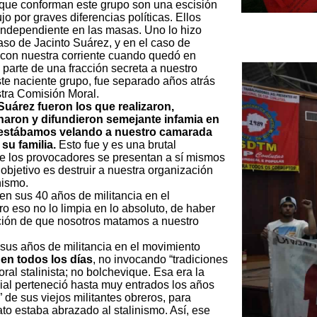
s que conforman este grupo son una escisión
o por graves diferencias políticas. Ellos
independiente en las masas. Uno lo hizo
so de Jacinto Suárez, y en el caso de
 con nuestra corriente cuando quedó en
parte de una fracción secreta a nuestro
ste naciente grupo, fue separado años atrás
tra Comisión Moral.
Suárez fueron los que realizaron,
naron y difundieron semejante infamia en
 estábamos velando a nuestro camarada
su familia.
Esto fue y es una brutal
e los provocadores se presentan a sí mismos
objetivo es destruir a nuestra organización
nismo.
en sus 40 años de militancia en el
ro eso no lo limpia en lo absoluto, de haber
ión de que nosotros matamos a nuestro
sus años de militancia en el movimiento
en todos los días
, no invocando “tradiciones
al stalinista; no bolchevique. Esa era la
ial perteneció hasta muy entrados los años
” de sus viejos militantes obreros, para
to estaba abrazado al stalinismo. Así, ese