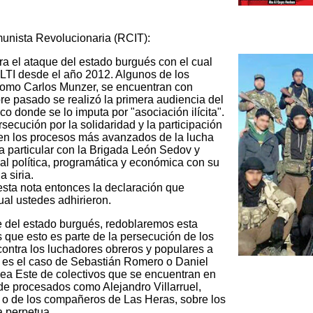
munista Revolucionaria (RCIT):
a el ataque del estado burgués con el cual
FLTI desde el año 2012. Algunos de los
como Carlos Munzer, se encuentran con
e pasado se realizó la primera audiencia del
ico donde se lo imputa por "asociación ilícita".
ecución por la solidaridad y la participación
 en los procesos más avanzados de la lucha
ma particular con la Brigada León Sedov y
al política, programática y económica con su
a siria.
sta nota entonces la declaración que
al ustedes adhirieron.
e del estado burgués, redoblaremos esta
que esto es parte de la persecución de los
ontra los luchadores obreros y populares a
a, es el caso de Sebastián Romero o Daniel
ínea Este de colectivos que se encuentran en
s de procesados como Alejandro Villarruel,
o, o de los compañeros de Las Heras, sobre los
 perpetua.