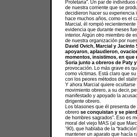
Proletaria”. Un par de individuo
de nuestra corriente que se produj
decidieron hacer su experiencia 
hace muchos años, como es el ca
Marcial, él rompió recientemente
evidencia que durante meses fue 
interior. Algún otro miembro de e
de nuestra organización por nues
David Ovich, Marcial y Jacinto 
apoyaron, aplaudieron, ovacio
momentos, insistimos, en que
Soria junto a obreros de Paty y 
provocación. Lo más grave es qu
como víctimas. Está claro que su 
con los peores métodos del stali
Y ahora Marcial quiere ocultarse 
movimiento obrero, a su decir, pe
manifestado y apoyado la acusac
dirigente obrero.
Los blasones que él presenta de 
obrero
se conquistan y se pierd
de hombres sagrados”. Eso es mor
moral del viejo MAS (al que Marc
’90), que hablaba de la “tradición
mantener un aparato que hacía ra