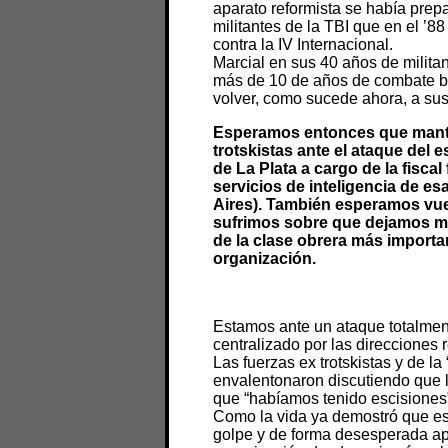
aparato reformista se había prep
militantes de la TBI que en el ’
contra la IV Internacional.
Marcial en sus 40 años de milita
más de 10 de años de combate ba
volver, como sucede ahora, a sus
Esperamos entonces que mante
trotskistas ante el ataque del 
de La Plata a cargo de la fiscal
servicios de inteligencia de e
Aires). También esperamos vues
sufrimos sobre que dejamos mo
de la clase obrera más importa
organización.
Estamos ante un ataque totalment
centralizado por las direcciones r
Las fuerzas ex trotskistas y de la
envalentonaron discutiendo que l
que “habíamos tenido escisiones”
Como la vida ya demostró que esto
golpe y de forma desesperada ap