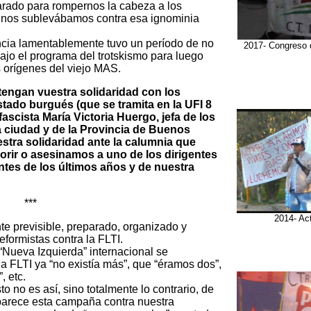
arado para rompernos la cabeza a los
88 nos sublevábamos contra esa ignominia
ncia lamentablemente tuvo un período de no
2017- Congreso d
jo el programa del trotskismo para luego
 orígenes del viejo MAS.
ngan vuestra solidaridad con los
estado burgués (que se tramita en la UFI 8
 fascista María Victoria Huergo, jefa de los
sa ciudad y de la Provincia de Buenos
tra solidaridad ante la calumnia que
rir o asesinamos a uno de los dirigentes
ntes de los últimos años y de nuestra
***
2014- Ac
e previsible, preparado, organizado y
eformistas contra la FLTI.
 “Nueva Izquierda” internacional se
a FLTI ya “no existía más”, que “éramos dos”,
, etc.
 no es así, sino totalmente lo contrario, de
arece esta campaña contra nuestra