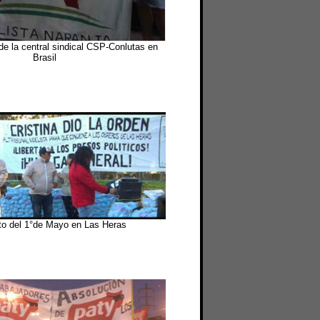
e la central sindical CSP-Conlutas en
Brasil
to del 1°de Mayo en Las Heras