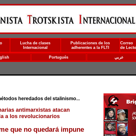
o
Lucha de clases
Publicaciones de los
Correo
Internacional
adherentes a la FLTI
de Lecto
glish
Portugués
عربي
todos heredados del stalinismo...
arias antimarxistas atacan
da a los revolucionarios
ame que no quedará impune