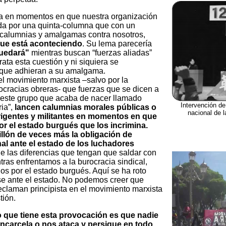
da en momentos en que nuestra organización
lda por una quinta-columna que con un
 calumnias y amalgamas contra nosotros,
que está aconteciendo
. Su lema parecería
quedará"
mientras buscan “fuerzas aliadas”
ata esta cuestión y ni siquiera se
 que adhieran a su amalgama.
l movimiento marxista –salvo por la
rocracias obreras- que fuerzas que se dicen a
 este grupo que acaba de nacer llamado
Intervención de
ia”,
lancen calumnias morales públicas o
nacional de 
rigentes y militantes en momentos en que
or el estado burgués que los incrimina.
llón de veces más la obligación de
al ante el estado de los luchadores
de las diferencias que tengan que saldar con
ntras enfrentamos a la burocracia sindical,
os por el estado burgués. Aquí se ha roto
ase ante el estado. No podemos creer que
eclaman principista en el movimiento marxista
tión.
vo que tiene esta provocación es que nadie
encarcela o nos ataca y persigue en todo