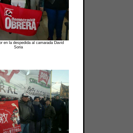
or en la despedida al camarada David
Soria