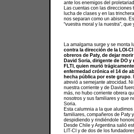
ante los enemigos del proletariad
Las cuentas con las direcciones 
lucha de clases y en las trincher
nos separan como un abismo. Es q
“vuestra moral y la nuestra”, que 
La amalgama surge y se monta 
contra la dirección de la LOI-C
obreros de Paty, de dejar morir
David Soria, dirigente de DO y 
FLTI, quien murió trágicamente
enfermedad crónica el 14 de abr
hecha pública por este grupo
.
atrevió a semejante atrocidad. N
nuestra corriente y de David fue
más, no hubo corriente obrera q
nosotros y sus familiares y que 
Soria.
Esta calumnia a la que aludimos
familiares, compañeros de Paty y
despidiendo y rindiéndole honor
Desde Chile y Argentina salió esta
LIT-CI y de dos de los fundadore