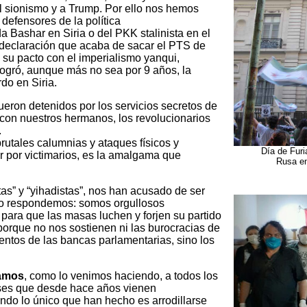
del sionismo y a Trump. Por ello nos hemos
 defensores de la política
a Bashar en Siria o del PKK stalinista en el
 declaración que acaba de sacar el PTS de
 su pacto con el imperialismo yanqui,
logró, aunque más no sea por 9 años, la
do en Siria.
eron detenidos por los servicios secretos de
con nuestros hermanos, los revolucionarios
.
rutales calumnias y ataques físicos y
Día de Furi
 por victimarios, es la amalgama que
Rusa en
as” y “yihadistas”, nos han acusado de ser
so respondemos: somos orgullosos
 para que las masas luchen y forjen su partido
, porque no nos sostienen ni las burocracias de
lentos de las bancas parlamentarias, sino los
amos
, como lo venimos haciendo, a todos los
eses que desde hace años vienen
ando lo único que han hecho es arrodillarse