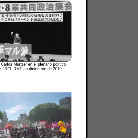
 Carlos Munzer en el plenario político
la JRCL-RMF en diciembre de 2019