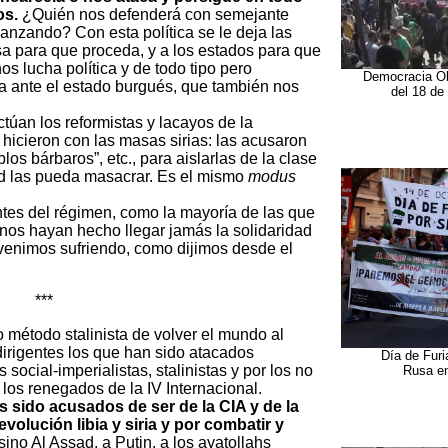
os.
¿Quién nos defenderá con semejante
nzando? Con esta política se le deja las
sa para que proceda, y a los estados para que
s lucha política y de todo tipo pero
Democracia Obr
a ante el estado burgués, que también nos
del 18 de
túan los reformistas y lacayos de la
hicieron con las masas sirias: las acusaron
eblos bárbaros”, etc., para aislarlas de la clase
ad las pueda masacrar. Es el mismo
modus
tes del régimen, como la mayoría de las que
 nos hayan hecho llegar jamás la solidaridad
venimos sufriendo, como dijimos desde el
***
 método stalinista de volver el mundo al
dirigentes los que han sido atacados
Día de Furi
social-imperialistas, stalinistas y por los no
Rusa en
los renegados de la IV Internacional.
sido acusados de ser de la CIA y de la
volución libia y siria y por combatir y
sino Al Assad, a Putin, a los ayatollahs