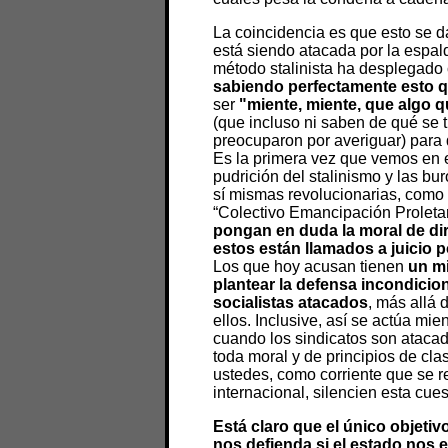
La coincidencia es que esto se 
está siendo atacada por la espa
método stalinista ha desplegado
sabiendo perfectamente esto 
ser
"miente, miente, que algo 
(que incluso ni saben de qué se tr
preocuparon por averiguar) para
Es la primera vez que vemos en e
pudrición del stalinismo y las bu
sí mismas revolucionarias, como
“Colectivo Emancipación Proletar
pongan en duda la moral de di
estos están llamados a juicio p
Los que hoy acusan tienen
un mi
plantear la defensa incondicion
socialistas atacados
, más allá 
ellos. Inclusive, así se actúa mie
cuando los sindicatos son atacad
toda moral y de principios de cl
ustedes, como corriente que se r
internacional, silencien esta cues
Está claro que el único objeti
nos defienda si el estado nos 