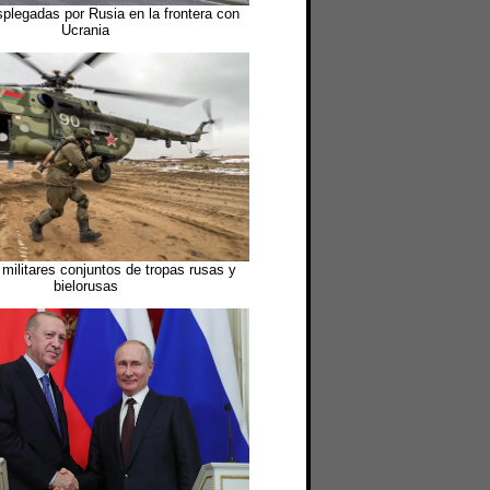
plegadas por Rusia en la frontera con
Ucrania
 militares conjuntos de tropas rusas y
bielorusas