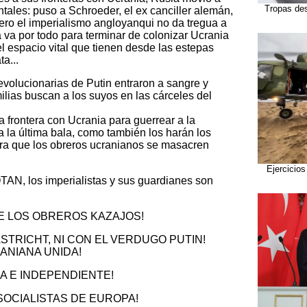
Tropas des
ales: puso a Schroeder, el ex canciller alemán,
ro el imperialismo angloyanqui no da tregua a
 va por todo para terminar de colonizar Ucrania
l espacio vital que tienen desde las estepas
a...
evolucionarias de Putin entraron a sangre y
ilias buscan a los suyos en las cárceles del
a frontera con Ucrania para guerrear a la
a la última bala, como también los harán los
ara que los obreros ucranianos se masacren
Ejercicios
OTAN, los imperialistas y sus guardianes son
DE LOS OBREROS KAZAJOS!
ASTRICHT, NI CON EL VERDUGO PUTIN!
ANIANA UNIDA!
A E INDEPENDIENTE!
SOCIALISTAS DE EUROPA!