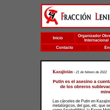
Organizador Obr
Inicio
Internacional
Contacto
En
Kazajistán
-
21 de febrero de 2022
Putin es el asesino a cuent
de los obreros sublevad
min
Las cárceles de Putin en Kazajist
metalúrgicos, del gas, etc. que s
como ArcelorMittal, la Exxon Mobi