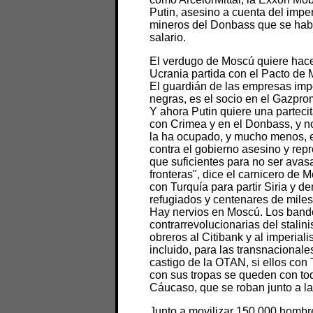
Putin, asesino a cuenta del imper
mineros del Donbass que se habí
salario.
El verdugo de Moscú quiere hacer 
Ucrania partida con el Pacto de M
El guardián de las empresas impe
negras, es el socio en el Gazpro
Y ahora Putin quiere una partecit
con Crimea y en el Donbass, y no
la ha ocupado, y mucho menos, 
contra el gobierno asesino y rep
que suficientes para no ser avas
fronteras", dice el carnicero de 
con Turquía para partir Siria y 
refugiados y centenares de miles 
Hay nervios en Moscú. Los bando
contrarrevolucionarias del stalin
obreros al Citibank y al imperial
incluido, para las transnacional
castigo de la OTAN, si ellos con
con sus tropas se queden con to
Cáucaso, que se roban junto a la
Junto a movilizar 150.000 hombre