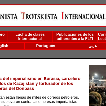
ero
Lucha de clases
Publicaciones de los
Corr
Internacional
adherentes a la FLTI
Lect
glish
Portugués
عربي
a del imperialismo en Eurasia, carcelero
os de Kazajistán y torturador de los
eros del Donbass
án están llenas de miles de obreros petroleros,
e sublevaron contra las empresas imperialistas
l, etc.