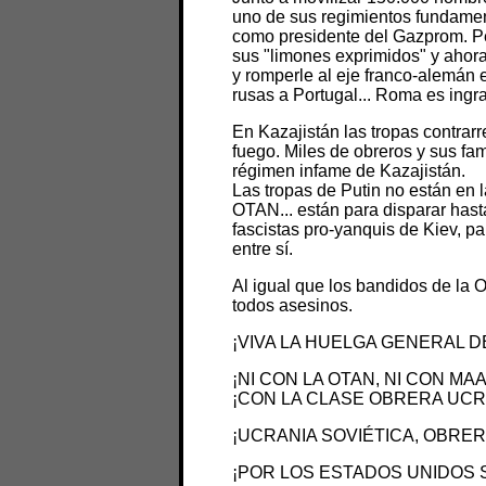
uno de sus regimientos fundament
como presidente del Gazprom. Pe
sus "limones exprimidos" y ahora
y romperle al eje franco-alemán e
rusas a Portugal... Roma es ingrat
En Kazajistán las tropas contrarr
fuego. Miles de obreros y sus fam
régimen infame de Kazajistán.
Las tropas de Putin no están en l
OTAN... están para disparar hast
fascistas pro-yanquis de Kiev, p
entre sí.
Al igual que los bandidos de la 
todos asesinos.
¡VIVA LA HUELGA GENERAL 
¡NI CON LA OTAN, NI CON MA
¡CON LA CLASE OBRERA UCR
¡UCRANIA SOVIÉTICA, OBRER
¡POR LOS ESTADOS UNIDOS 