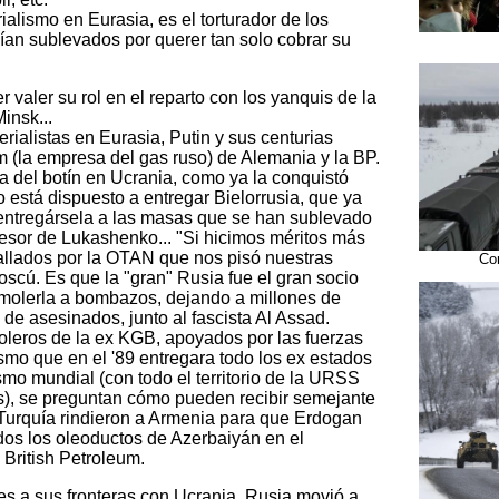
ialismo en Eurasia, es el torturador de los
an sublevados por querer tan solo cobrar su
valer su rol en el reparto con los yanquis de la
insk...
rialistas en Eurasia, Putin y sus centurias
m (la empresa del gas ruso) de Alemania y la BP.
a del botín en Ucrania, como ya la conquistó
 está dispuesto a entregar Bielorrusia, que ya
entregársela a las masas que se han sublevado
resor de Lukashenko... "Si hicimos méritos más
allados por la OTAN que nos pisó nuestras
Co
Moscú. Es que la "gran" Rusia fue el gran socio
demolerla a bombazos, dejando a millones de
de asesinados, junto al fascista Al Assad.
leros de la ex KGB, apoyados por las fuerzas
ismo que en el '89 entregara todo los ex estados
ismo mundial (con todo el territorio de la URSS
es), se preguntan cómo pueden recibir semejante
 Turquía rindieron a Armenia para que Erdogan
dos los oleoductos de Azerbaiyán en el
 British Petroleum.
s a sus fronteras con Ucrania, Rusia movió a