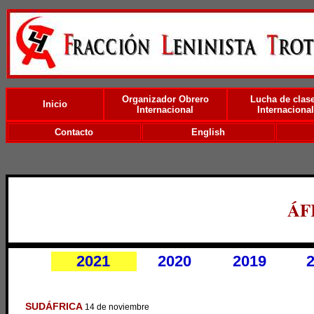
Organizador Obrero
Lucha de clas
Inicio
Internacional
Internacional
Contacto
English
ÁF
2021
2020
2019
SUDÁFRICA
14 de noviembre