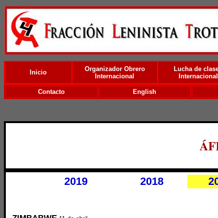
Organizador Obrero
Lucha de clas
Inicio
Internacional
Internacional
Contacto
English
ÁF
2019
2018
2