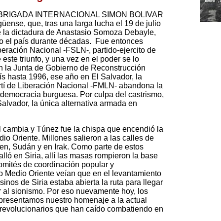
on la BRIGADA INTERNACIONAL SIMON BOLIVAR
üense, que, tras una larga lucha el 19 de julio
e la dictadura de Anastasio Somoza Debayle,
do el país durante décadas. Fue entonces
eración Nacional -FSLN-, partido-ejercito de
 este triunfo, y una vez en el poder se lo
en la Junta de Gobierno de Reconstrucción
s hasta 1996, ese año en El Salvador, la
rtí de Liberación Nacional -FMLN- abandona la
democracia burguesa. Por culpa del castrismo,
alvador, la única alternativa armada en
l cambia y Túnez fue la chispa que encendió la
io Oriente. Millones salieron a las calles de
emen, Sudán y en Irak. Como parte de estos
lló en Siria, allí las masas rompieron la base
comités de coordinación popular y
o Medio Oriente veían que en el levantamiento
inos de Siria estaba abierta la ruta para llegar
r al sionismo. Por eso nuevamente hoy, los
I presentamos nuestro homenaje a la actual
tas revolucionarios que han caído combatiendo en