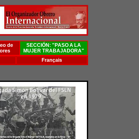
eo de
SECCIÓN: "PASO A LA
ores
MUJER TRABAJADORA"
Français