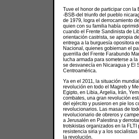
Tuve el honor de participar c
-BSB-del triunfo del pueblo nicarag
de 1979, logra el derrocamiento d
quien con su familia había oprimi
cuando el Frente Sandinista de Lib
orientación castrista, se apropia de
entrega a la burguesía opositora 
Nacional, quienes gobiernan el paí
guerrilla del Frente Farabundo Ma
lucha armada para someterse a la 
se desvanecía en Nicaragua y El S
Centroamérica.
Ya en el 2011, la situación mundia
revolución en todo el Magreb y Med
Egipto, en Libia, Argelia, Irán, Y
combates, una gran revolución esta
del ejército y pusieron en pie los 
revolucionarios. Las masas de tod
revolucionario de obreros y campes
a Jerusalén en Palestina y derrota
trotskistas organizados en la FLT
resistencia siria y a los socialis
la revolución.