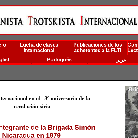
ero
Lucha de clases
Publicaciones de los
Corr
Internacional
adherentes a la FLTI
Lect
glish
Portugués
عربي
ternacional en el 13° aniversario de la
revolución siria
ntegrante de la Brigada Simón
e Nicaragua en 1979