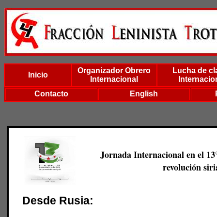
Organizador Obrero
Lucha de cl
Inicio
Internacional
Internacio
Contacto
English
Jornada Internacional en el 13°
revolución siri
Desde Rusia: