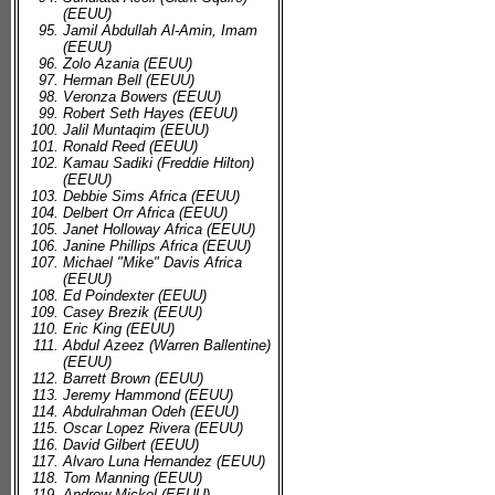
(EEUU)
Jamil Abdullah Al-Amin, Imam
(EEUU)
Zolo Azania (EEUU)
Herman Bell (EEUU)
Veronza Bowers (EEUU)
Robert Seth Hayes (EEUU)
Jalil Muntaqim (EEUU)
Ronald Reed (EEUU)
Kamau Sadiki (Freddie Hilton)
(EEUU)
Debbie Sims Africa (EEUU)
Delbert Orr Africa (EEUU)
Janet Holloway Africa (EEUU)
Janine Phillips Africa (EEUU)
Michael "Mike" Davis Africa
(EEUU)
Ed Poindexter (EEUU)
Casey Brezik (EEUU)
Eric King (EEUU)
Abdul Azeez (Warren Ballentine)
(EEUU)
Barrett Brown (EEUU)
Jeremy Hammond (EEUU)
Abdulrahman Odeh (EEUU)
Oscar Lopez Rivera (EEUU)
David Gilbert (EEUU)
Alvaro Luna Hernandez (EEUU)
Tom Manning (EEUU)
Andrew Mickel (EEUU)