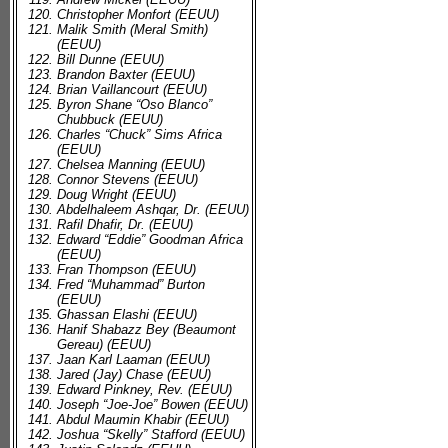
Christopher Monfort (EEUU)
Malik Smith (Meral Smith)
(EEUU)
Bill Dunne (EEUU)
Brandon Baxter (EEUU)
Brian Vaillancourt (EEUU)
Byron Shane “Oso Blanco”
Chubbuck (EEUU)
Charles “Chuck” Sims Africa
(EEUU)
Chelsea Manning (EEUU)
Connor Stevens (EEUU)
Doug Wright (EEUU)
Abdelhaleem Ashqar, Dr. (EEUU)
Rafil Dhafir, Dr. (EEUU)
Edward “Eddie” Goodman Africa
(EEUU)
Fran Thompson (EEUU)
Fred “Muhammad” Burton
(EEUU)
Ghassan Elashi (EEUU)
Hanif Shabazz Bey (Beaumont
Gereau) (EEUU)
Jaan Karl Laaman (EEUU)
Jared (Jay) Chase (EEUU)
Edward Pinkney, Rev. (EEUU)
Joseph “Joe-Joe” Bowen (EEUU)
Abdul Maumin Khabir (EEUU)
Joshua “Skelly” Stafford (EEUU)