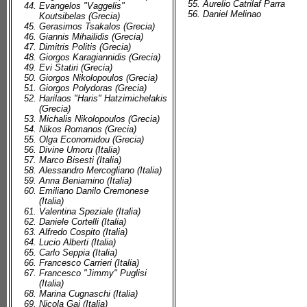
Aurelio Catrilaf Parra
Evangelos "Vaggelis"
Daniel Melinao
Koutsibelas (Grecia)
Gerasimos Tsakalos (Grecia)
Giannis Mihailidis (Grecia)
Dimitris Politis (Grecia)
Giorgos Karagiannidis (Grecia)
Evi Statiri (Grecia)
Giorgos Nikolopoulos (Grecia)
Giorgos Polydoras (Grecia)
Harilaos "Haris" Hatzimichelakis
(Grecia)
Michalis Nikolopoulos (Grecia)
Nikos Romanos (Grecia)
Olga Economidou (Grecia)
Divine Umoru (Italia)
Marco Bisesti (Italia)
Alessandro Mercogliano (Italia)
Anna Beniamino (Italia)
Emiliano Danilo Cremonese
(Italia)
Valentina Speziale (Italia)
Daniele Cortelli (Italia)
Alfredo Cospito (Italia)
Lucio Alberti (Italia)
Carlo Seppia (Italia)
Francesco Carrieri (Italia)
Francesco "Jimmy" Puglisi
(Italia)
Marina Cugnaschi (Italia)
Nicola Gai (Italia)