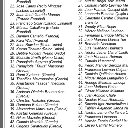
Miguel Ángel Toro Marín
Español)
Cristian Pablo Levinao Me
Jose Carlos Recio Minguez
Juan Patricio Queipul Mil
(Estado Español)
Leonardo Eusebio Quijón 
Juan José Garrido Marcos
Celestino Cerafín Córdova
(Estado Español)
Tránsito
Francisco Solar (Estado Español)
Wenüy Elisa Rojas
Mónica Caballero (Estado
Héctor Melinao Levinao
Español)
Fernando Enrique Millach
Damien Camelio (Francia)
José Mariano Llanca Tori
Kara Wild (Francia)
Bernardo Neculpan
John Bowden (Reino Unido)
Luis Huañaco Huañaco
Kevan Thakrar (Reino Unido)
Héctor Javier Llaitul Caril
Debbie Vincent (Reino Unido)
José Henuche Reiman
Michelle Smith (Reino Unido)
Claudio Huentecol
Panagiotis Argyrou (Grecia)
Pedro Manuel Beroiza Ma
Panayiotis "Takis" Masouras
Francisco Lipiman Calpan
(Grecia)
Dionisio Quiñelen Antileo
Rami Syrianos (Grecia)
Miguel Ángel Llanquileo 
Theofilos Mavropoulos (Grecia)
Rodrigo Meliman Lincopi
Anastasios "Tasos" Theofilou
Juan Meñaco Paine
(Grecia)
César Millanao Millanao
Andreas-Dimitris Bourzoukos
Juan Acricio Chule
(Grecia)
Nicolás Railaf Ahumada
Christos Tsakalos (Grecia)
Sinecio Igor Huenchullan 
Damiano Bolano (Grecia)
Fabián Alejandro llanca N
Alexandros Mitrousias (Grecia)
Hanthu Lemunthu llanca Q
Kostas Gournas (Grecia)
Francisca Linconao
Nikos Maziotis (Grecia)
Hernán Zenén Catrilaf Lla
Giannis Naxakis (Grecia)
Eliseo Catrilaf Romero
Grigoris Sarafoudis (Grecia)