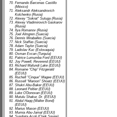
Fernando Barcenas Castillo
(México)
Aleksandr Aleksandrovich
Kolchenko (Rusia)
Alexey "Sokrat" Sutuga (Rusia)
Alexey Vladimirovich Gaskarov
(Rusia)
Ilya Romanov (Rusia)
Joel Almgren (Suecia)
Dennis Miraballes (Suecia)
Nick Staffas (Suecia)
Adam Taylor (Suecia)
Ladislav Kuc (Eslovaquia)
Osman Evcan (Turquía)
Patrice Lumumba Ford (EEUU)
Joy Powell, Reverend (EEUU)
Richard Mafundi Lake (EEUU)
Romaine “Chip” Fitzgerald
(EEUU)
Ruchell "Cinque" Magee (EEUU)
Russell “Maroon” Shoatz (EEUU)
Shukri Abu-Baker (EEUU)
Leonard Peltier (EEUU)
Luke O'Donovan (EEUU)
Mutulu Shakur, Dr. (EEUU)
Abdul Haqq (Walter Bond)
(EEUU)
Marius Mason (EEUU)
Mumia Abu-Jamal (EEUU)
Sundiata Acoli (Clark Squire)