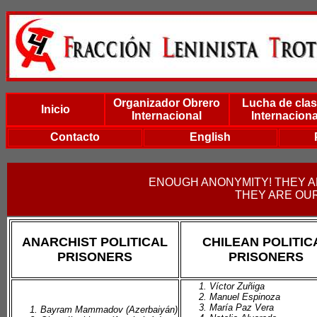
Organizador Obrero
Lucha de cla
Inicio
Internacional
Internaciona
Contacto
English
ENOUGH ANONYMITY! THEY AR
THEY ARE OU
ANARCHIST POLITICAL
CHILEAN POLITIC
PRISONERS
PRISONERS
Víctor Zuñiga
Manuel Espinoza
María Paz Vera
Bayram Mammadov (Azerbaiyán)