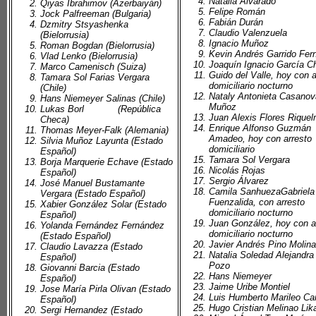
Natalia Alvarado
Qiyas Ibrahimov (Azerbaiyán)
Felipe Román
Jock Palfreeman (Bulgaria)
Fabián Durán
Dzmitry Stsyashenka
Claudio Valenzuela
(Bielorrusia)
Ignacio Muñoz
Roman Bogdan (Bielorrusia)
Kevin Andrés Garrido Fer
Vlad Lenko (Bielorrusia)
Joaquín Ignacio García C
Marco Camenisch (Suiza)
Guido del Valle, hoy con a
Tamara Sol Farias Vergara
domiciliario nocturno
(Chile)
Nataly Antonieta Casanov
Hans Niemeyer Salinas (Chile)
Muñoz
Lukas Borl (República
Juan Alexis Flores Rique
Checa)
Enrique Alfonso Guzmán
Thomas Meyer-Falk (Alemania)
Amadeo, hoy con arresto
Silvia Muñoz Layunta (Estado
domiciliario
Español)
Tamara Sol Vergara
Borja Marquerie Echave (Estado
Nicolás Rojas
Español)
Sergio Álvarez
José Manuel Bustamante
Camila SanhuezaGabriela
Vergara (Estado Español)
Fuenzalida, con arresto
Xabier González Solar (Estado
domiciliario nocturno
Español)
Juan González, hoy con a
Yolanda Fernández Fernández
domiciliario nocturno
(Estado Español)
Javier Andrés Pino Molina
Claudio Lavazza (Estado
Natalia Soledad Alejandra
Español)
Pozo
Giovanni Barcia (Estado
Hans Niemeyer
Español)
Jaime Uribe Montiel
Jose María Pirla Olivan (Estado
Luis Humberto Marileo Ca
Español)
Hugo Cristian Melinao Lik
Sergi Hernandez (Estado