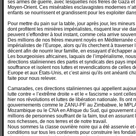
ses armes de guerre, avec lesquelles nos frères de Gaza e
Moyen-Orient. Ces misérables esclavagistes modernes n’a
enfants se nourrissent et grandissent pour les exploiter dans
Pour mettre du pain sur la table, jour après jour, les mineurs
dont profitent les minières impérialistes, risquent leur vie 
peuvent s’effondrer à tout instant, comme cela arrive souven
Des millions de nos frères meurent noyés en Méditerranée ou
impérialistes de l’Europe, alors qu’ils cherchent à traverser l
décent afin de nourrir leur famille, en essayant d’échapper a
Les bourgeoisies africaines, laquais de l’impérialisme, nous
directions staliniennes des partis et syndicats des pays impé
souffrance et isolent nos luttes et revendications de celles 
Europe et aux États-Unis, et c'est ainsi qu'ils ont anéanti 
faite pour nous relever.
Camarades, ces directions staliniennes qui appellent aujour
lutte contre « l’extrême droite » et le « fascisme » sont cel
hier nos révolutions et luttes de libération nationale. Ils ont
gouvernements comme le ZANU-PF au Zimbabwe, le MPLA
Mozambique ou le CNA en Afrique du Sud, qui gouvernent a
millions de personnes souffrant de la faim, tout en assurant l
nos richesses, de nos terres et de notre travail.
Nous sommes la classe ouvrière noire qui a été asservie e
conditions sur tous les continents pour construire les fondati