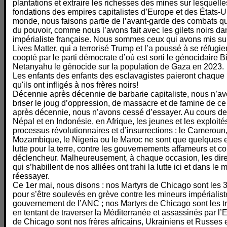
plantations et extraire les richesses des mines sur lesquelle
fondations des empires capitalistes d’Europe et des États-Un
monde, nous faisons partie de l’avant-garde des combats qui 
du pouvoir, comme nous l’avons fait avec les gilets noirs d
impérialiste française. Nous sommes ceux qui avons mis s
Lives Matter, qui a terrorisé Trump et l’a poussé à se réfugie
coopté par le parti démocrate d’où est sorti le génocidaire
Netanyahu le génocide sur la population de Gaza en 2023.
Les enfants des enfants des esclavagistes paieront chaque
qu'ils ont infligés à nos frères noirs!
Décennie après décennie de barbarie capitaliste, nous n’a
briser le joug d’oppression, de massacre et de famine de ce
après décennie, nous n’avons cessé d’essayer. Au cours d
Népal et en Indonésie, en Afrique, les jeunes et les exploité
processus révolutionnaires et d’insurrections : le Cameroun
Mozambique, le Nigeria ou le Maroc ne sont que quelques e
lutte pour la terre, contre les gouvernements affameurs et co
déclencheur. Malheureusement, à chaque occasion, les direc
qui s’habillent de nos alliées ont trahi la lutte ici et dans 
réessayer.
Ce 1er mai, nous disons : nos Martyrs de Chicago sont les
pour s’être soulevés en grève contre les mineurs impérialist
gouvernement de l’ANC ; nos Martyrs de Chicago sont les tra
en tentant de traverser la Méditerranée et assassinés par l’
de Chicago sont nos frères africains, Ukrainiens et Russes en