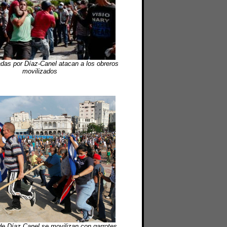
das por Díaz-Canel atacan a los obreros
movilizados
e Díaz Canel se movilizan con garrotes