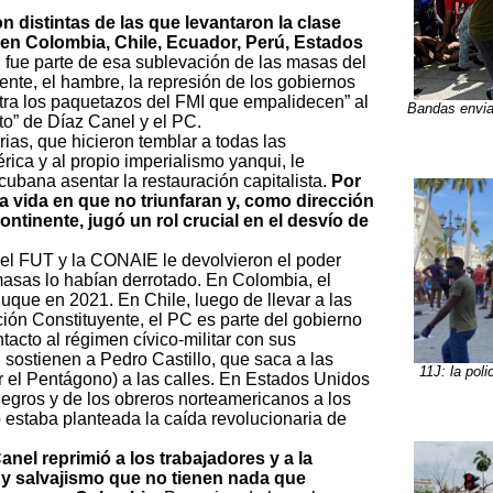
 distintas de las que levantaron la clase
 en Colombia, Chile, Ecuador, Perú, Estados
J fue parte de esa sublevación de las masas del
iente, el hambre, la represión de los gobiernos
ntra los paquetazos del FMI que empalidecen” al
Bandas envia
o” de Díaz Canel y el PC.
ias, que hicieron temblar a todas las
ica y al propio imperialismo yanqui, le
cubana asentar la restauración capitalista.
Por
a vida en que no triunfaran y, como dirección
continente, jugó un rol crucial en el desvío de
del FUT y la CONAIE le devolvieron el poder
asas lo habían derrotado. En Colombia, el
uque en 2021. En Chile, luego de llevar a las
ón Constituyente, el PC es parte del gobierno
tacto al régimen cívico-militar con sus
 sostienen a Pedro Castillo, que saca a las
11J: la pol
 el Pentágono) a las calles. En Estados Unidos
negros y de los obreros norteamericanos a los
estaba planteada la caída revolucionaria de
nel reprimió a los trabajadores y a la
 y salvajismo que no tienen nada que