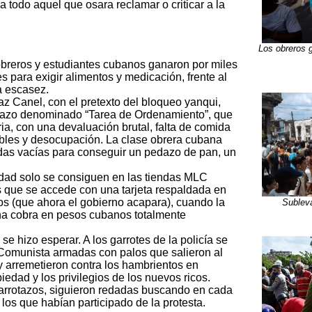
y a todo aquel que osara reclamar o criticar a la
Los obreros 
 obreros y estudiantes cubanos ganaron por miles
 para exigir alimentos y medicación, frente al
la escasez.
az Canel, con el pretexto del bloqueo yanqui,
etazo denominado “Tarea de Ordenamiento”, que
ia, con una devaluación brutal, falta de comida
bles y desocupación. La clase obrera cubana
ndas vacías para conseguir un pedazo de pan, un
dad solo se consiguen en las tiendas MLC
s que se accede con una tarjeta respaldada en
os (que ahora el gobierno acapara), cuando la
Sublev
na cobra en pesos cubanos totalmente
se hizo esperar. A los garrotes de la policía se
Comunista armadas con palos que salieron al
” y arremetieron contra los hambrientos en
iedad y los privilegios de los nuevos ricos.
garrotazos, siguieron redadas buscando en cada
 los que habían participado de la protesta.