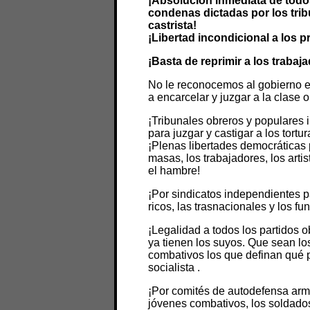
¡Absolución inmediata de todo
condenas dictadas por los trib
castrista!
¡Libertad incondicional a los pr
¡Basta de reprimir a los trabaj
No le reconocemos al gobierno 
a encarcelar y juzgar a la clase 
¡Tribunales obreros y populares i
para juzgar y castigar a los tortu
¡Plenas libertades democráticas 
masas, los trabajadores, los artis
el hambre!
¡Por sindicatos independientes p
ricos, las trasnacionales y los fu
¡Legalidad a todos los partidos o
ya tienen los suyos. Que sean lo
combativos los que definan qué p
socialista .
¡Por comités de autodefensa arm
jóvenes combativos, los soldados