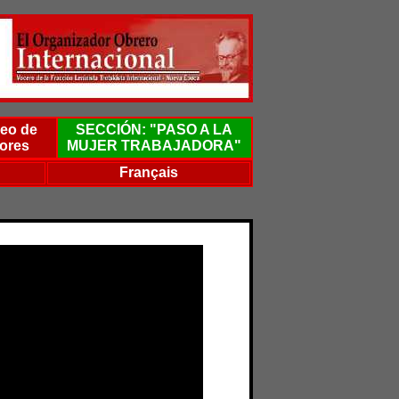
eo de
SECCIÓN: "PASO A LA
ores
MUJER TRABAJADORA"
Français