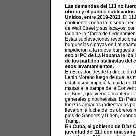
Las demandas del 11J no fueron
obrera y el pueblo sublevados
Unidos, entre 2019-2021
. El 11
continente contra la miseria crec
de Wall Street y sus lacayos, co
lado de la “Tarea de Ordenamient
Estas sublevaciones revolucionar
burguesías cipayas en Latinoamér
impidieron a la nueva burguesía 
eso al PC de La Habana le iba l
de los partidos stalinistas del 
esos levantamientos.
En Ecuador, desde la dirección 
Lenin Moreno luego de que las m
estalinismo impidió la caída de D
masas a la trampa de la Convenci
de Boric, que viene a mantener in
generales pinochetistas. En Perú
fuerzas armadas (adiestradas por
llevaron la lucha de los obreros 
pies de Sanders y Biden, cuando 
Trump.
En Cuba, el gobierno de Díaz Ca
juventud del 11J con una saña