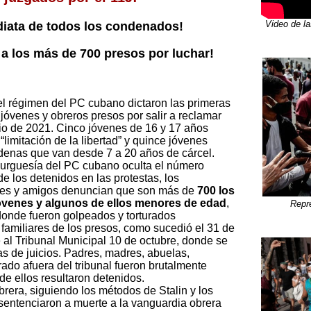
Video de la
iata de todos los condenados!
 a los más de 700 presos por luchar!
del régimen del PC cubano dictaron las primeras
jóvenes y obreros presos por salir a reclamar
io de 2021. Cinco jóvenes de 16 y 17 años
limitación de la libertad” y quince jóvenes
ndenas que van desde 7 a 20 años de cárcel.
 burguesía del PC cubano oculta el número
e los detenidos en las protestas, los
iares y amigos denuncian que son más de
700 los
óvenes y algunos de ellos menores de edad
,
Repre
 donde fueron golpeados y torturados
 familiares de los presos, como sucedió el 31 de
 al Tribunal Municipal 10 de octubre, donde se
as de juicios. Padres, madres, abuelas,
ado afuera del tribunal fueron brutalmente
 de ellos resultaron detenidos.
obrera, siguiendo los métodos de Stalin y los
sentenciaron a muerte a la vanguardia obrera