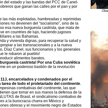
ión del estado y las bandas del PCC de Canel-
obreros que ganan las calles por el pan y por
Obam
e las más explotadas, hambreadas y reprimidas
iones no devienen del “socialismo”, sino de la
uso esa nueva burguesía castrista, que mata de
ive en countries de lujo, haciendo jugosos
dólares a las Bahamas.
ida y vivienda dignas, para recuperar la salud y
propiar a las transnacionales y a la nueva
o, Díaz Canel, sus funcionarios y los generales
e le robaron al pueblo!
producir alimentos baratos.
 burguesía castrista! Por una Cuba soviética
orme en un poderoso bastión de la revolución
l 11J, encarcelados y condenados por el
tarea de todo el proletariado del continente
.
mpesinas combativas del continente, las que
, tienen que tomar en sus manos la defensa de la
LUTAS de Brasil, el sindicalismo combativo de
res a la burocracia charra en México y
ones obreras y el movimiento negro de Estados