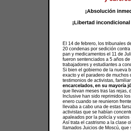
¡Absolución inmed
¡Libertad incondicional
El 14 de febrero, los tribunales 
20 condenas por sedición contra 
pan y medicamentos el 11 de Jul
fueron sentenciados a 5 años de “
trabajadores y estudiantes a co
Si bien el gobierno de la nueva
exacto y el paradero de muchos d
testimonios de activistas, famil
encarcelados, en su mayoría j
que llevan meses tras las rejas,
Inclusive han sido reprimidos los
enero cuando se reunieron frente
llevaba a cabo una de estas fars
activistas que se habían concentr
apaleados por la policía y varios
Así trata el castrismo a la clase 
llamados Juicios de Moscú, que 