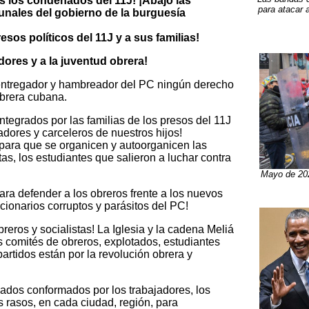
s los condenados del 11J! ¡Abajo las
para atacar 
unales del gobierno de la burguesía
esos políticos del 11J y a sus familias!
adores y a la juventud obrera!
entregador y hambreador del PC ningún derecho
obrera cubana.
ntegrados por las familias de los presos del 11J
radores y carceleros de nuestros hijos!
para que se organicen y autoorganicen las
tas, los estudiantes que salieron a luchar contra
Mayo de 202
ara defender a los obreros frente a los nuevos
ncionarios corruptos y parásitos del PC!
breros y socialistas! La Iglesia y la cadena Meliá
s comités de obreros, explotados, estudiantes
artidos están por la revolución obrera y
ados conformados por los trabajadores, los
 rasos, en cada ciudad, región, para