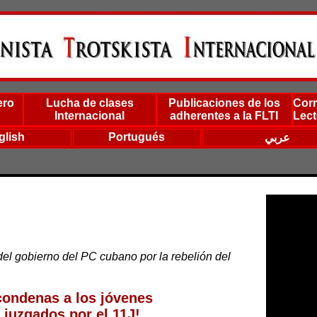
ero
Lucha de clases
Publicaciones de los
Corr
Internacional
adherentes a la FLTI
Lect
glish
Portugués
عربي
del gobierno del PC cubano por la rebelión del
condenas a los jóvenes
 juzgados por el 11J!