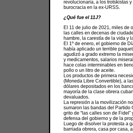
revolucionaria, a los trotskistas 
burocracia en la ex-URSS.
¿Qué fue el 11J?
El 11 de julio de 2021, miles de
las calles en decenas de ciudades
hambre, la carestía de la vida y 
El 1º de enero, el gobierno de Dí
había aplicado un terrible paqu
agudizó a grado extremo la miser
y medicamentos, salarios misera
hace colas interminables en tie
pollo o un litro de aceite.
Los productos de primera necesi
(Moneda Libre Convertible), a la
dólares depositados en los banc
mayoría de la clase obrera cuba
devaluados.
La represión a la movilización no 
sumaron las bandas del Partido 
grito de “las calles son de Fidel
defensa del gobierno y de la prop
Luego de disolver la protesta a 
barriada obrera, casa por casa, a