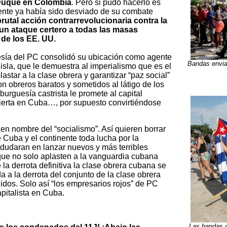
 Duque en Colombia
. Pero si pudo hacerlo es
nente ya había sido desviado de su combate
brutal acción contrarrevolucionaria contra la
 un ataque certero a todas las masas
 de los EE. UU.
sía del PC consolidó su ubicación como agente
Bandas envia
 isla, que le demuestra al imperialismo que es el
astar a la clase obrera y garantizar “paz social”
n obreros baratos y sometidos al látigo de los
burguesía castrista le promete al capital
vierta en Cuba…, por supuesto convirtiéndose
en nombre del “socialismo”. Así quieren borrar
 Cuba y el continente toda lucha por la
o dudaran en lanzar nuevos y más terribles
que no solo aplasten a la vanguardia cubana
la derrota definitiva la clase obrera cubana se
 a la derrota del conjunto de la clase obrera
dos. Solo así “los empresarios rojos” de PC
pitalista en Cuba.
Las bandas d