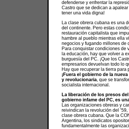
defenderse y enfrentar la repres
Castro que se dedican a apalear 
tener una vida digna!
La clase obrera cubana es una d
del continente. Pero estas condic
restauración capitalista que imp
hambre al pueblo mientras ella v
negocios y fugando millones de 
Para conquistar condiciones de v
la educación, hay que volver a ex
burguesía del PC. ¡Que los Castr
empresarios devuelvan todo lo qu
Hay que recuperar la tierra para 
¡Fuera el gobierno de la nueva
y revolucionaria
, que se transf
socialista internacional.
La liberación de los presos de
gobierno infame del PC, es una 
Las organizaciones obreras y ca
reivindican la revolución del ’59
clase obrera cubana. Que la CON
Argentina, los sindicatos oposito
fundamentalmente las organizaci