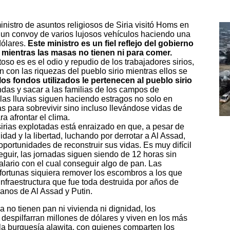
nistro de asuntos religiosos de Siria visitó Homs en
n un convoy de varios lujosos vehículos haciendo una
dólares.
Este ministro es un fiel reflejo del gobierno
 mientras las masas no tienen ni para comer.
so es es el odio y repudio de los trabajadores sirios,
con las riquezas del pueblo sirio mientras ellos se
los fondos utilizados le pertenecen al pueblo sirio
endas y sacar a las familias de los campos de
 las lluvias siguen haciendo estragos no solo en
s para sobrevivir sino incluso llevándose vidas de
a afrontar el clima.
irias explotadas está enraizado en que, a pesar de
idad y la libertad, luchando por derrotar a Al Assad,
 oportunidades de reconstruir sus vidas. Es muy difícil
eguir, las jornadas siguen siendo de 12 horas sin
lario con el cual conseguir algo de pan. Las
 fortunas siquiera remover los escombros a los que
 infraestructura que fue toda destruida por años de
anos de Al Assad y Putin.
ia no tienen pan ni vivienda ni dignidad, los
i despilfarran millones de dólares y viven en los más
 la burguesía alawita, con quienes comparten los