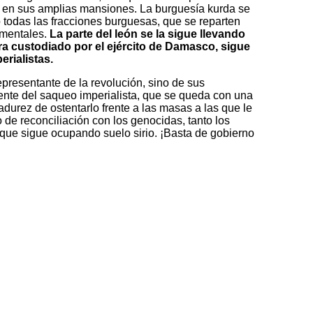
o en sus amplias mansiones. La burguesía kurda se
o todas las fracciones burguesas, que se reparten
amentales.
La parte del león se la sigue llevando
ra custodiado por el ejército de Damasco, sigue
erialistas.
epresentante de la revolución, sino de sus
iente del saqueo imperialista, que se queda con una
adurez de ostentarlo frente a las masas a las que le
 de reconciliación con los genocidas, tanto los
 que sigue ocupando suelo sirio. ¡Basta de gobierno