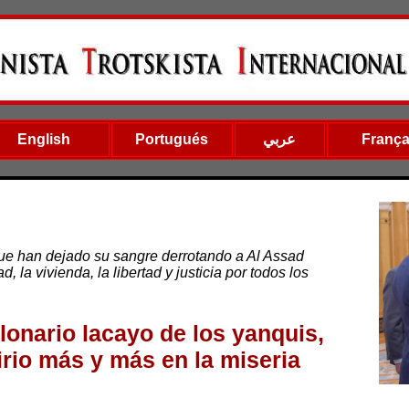
English
Portugués
عربي
França
ue han dejado su sangre derrotando a Al Assad
, la vivienda, la libertad y justicia por todos los
llonario lacayo de los yanquis,
irio más y más en la miseria