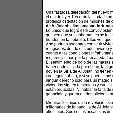
Una fastuosa delegación del nuevo mi
el día de ayer. Recorrió la ciudad co
grotesca ostentación de millones de 
de Al Jolani: ellos amasan fortunas
Lo único que logró este convoy ostento
que ven que sus gobernantes se lucen 
hunden en la pobreza. Ellos ven que
y se podrían usar para construir vivi
refugiados, donde el crudo invierno y
cuanto a las condiciones infrahumana
mujeres y niños por la precariedad par
El sentimiento de odio de las masas s
haber dado su vida por el pan, la dign
hoy en la Siria de Al Jolani no tienen
conseguir trabajo, y si se puede cons
ningún derecho solo para un magro sa
viviendas siguen destruidas y cuesta
están reducidas. Ni hablar la falta de
genocidio y guerra de demolición a m
Mientras los hijos de la revolución sir
millonarios de la pandilla de Al Jolan
altos lujos. Sus socios assadistas de