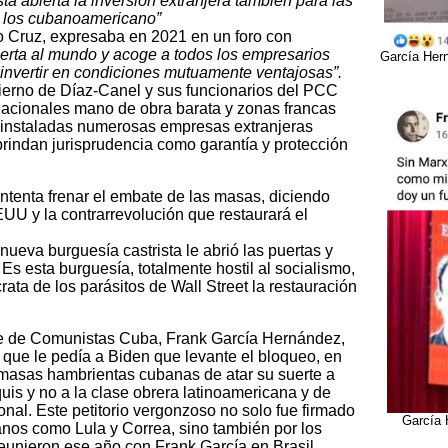
tá abierta la inversión extranjera también para las
 los cubanoamericano”
o Cruz, expresaba en 2021 en un foro con
erta al mundo y acoge a todos los empresarios
García Hern
invertir en condiciones mutuamente ventajosas”.
ierno de Díaz-Canel y sus funcionarios del PCC
snacionales mano de obra barata y zonas francas
 instaladas numerosas empresas extranjeras
y brindan jurisprudencia como garantía y protección
tenta frenar el embate de las masas, diciendo
UU y la contrarrevolución que restaurará el
nueva burguesía castrista le abrió las puertas y
s esta burguesía, totalmente hostil al socialismo,
ata de los parásitos de Wall Street la restauración
te de Comunistas Cuba, Frank García Hernández,
o que le pedía a Biden que levante el bloqueo, en
 masas hambrientas cubanas de atar su suerte a
uis y no a la clase obrera latinoamericana y de
onal. Este petitorio vergonzoso no solo fue firmado
García 
ianos como Lula y Correa, sino también por los
eunieron ese año con Frank García en Brasil.