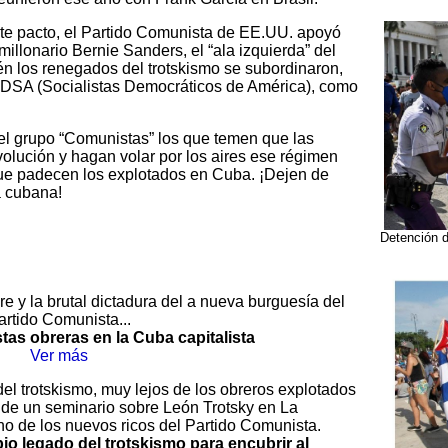
te pacto, el Partido Comunista de EE.UU. apoyó
millonario Bernie Sanders, el “ala izquierda” del
n los renegados del trotskismo se subordinaron,
o DSA (Socialistas Democráticos de América), como
l grupo “Comunistas” los que temen que las
olución y hagan volar por los aires ese régimen
que padecen los explotados en Cuba. ¡Dejen de
a cubana!
Detención d
e y la brutal dictadura del a nueva burguesía del
artido Comunista...
tas obreras en la Cuba capitalista
Ver más
l trotskismo, muy lejos de los obreros explotados
 de un seminario sobre León Trotsky en La
o de los nuevos ricos del Partido Comunista.
mpio legado del trotskismo para encubrir al