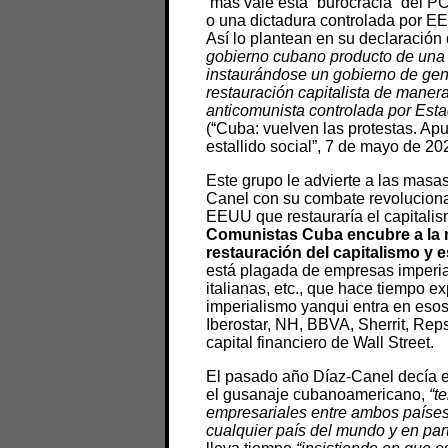
‘más vale esta “burocracia” del PC
o una dictadura controlada por EE
Así lo plantean en su declaración
gobierno cubano producto de una re
instaurándose un gobierno de gene
restauración capitalista de manera
anticomunista controlada por Estad
(“Cuba: vuelven las protestas. Ap
estallido social”, 7 de mayo de 20
Este grupo le advierte a las masa
Canel con su combate revolucionar
EEUU que restauraría el capitalis
Comunistas Cuba encubre a la n
restauración del capitalismo y e
está plagada de empresas imperia
italianas, etc., que hace tiempo e
imperialismo yanqui entra en esos
Iberostar, NH, BBVA, Sherrit, Rep
capital financiero de Wall Street.
El pasado año Díaz-Canel decía 
el gusanaje cubanoamericano,
“t
empresariales entre ambos paíse
cualquier país del mundo y en par