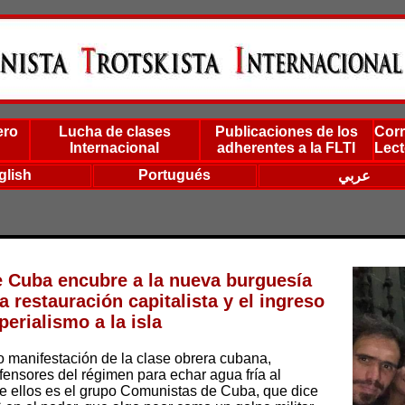
ero
Lucha de clases
Publicaciones de los
Corr
Internacional
adherentes a la FLTI
Lect
glish
Portugués
عربي
 Cuba encubre a la nueva burguesía
a restauración capitalista y el ingreso
perialismo a la isla
 manifestación de la clase obrera cubana,
fensores del régimen para echar agua fría al
e ellos es el grupo Comunistas de Cuba, que dice