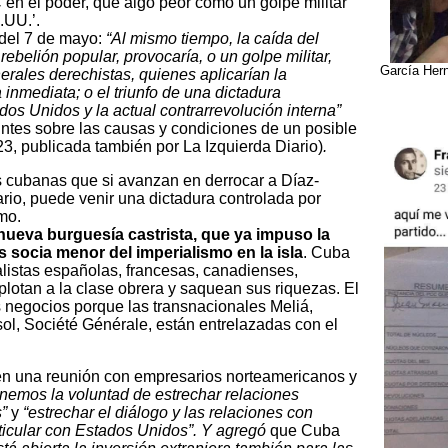
 en el poder, que algo peor como un golpe militar
.UU.’.
 del 7 de mayo:
“Al mismo tiempo, la caída del
belión popular, provocaría, o un golpe militar,
García Hern
rales derechistas, quienes aplicarían la
 inmediata; o el triunfo de una dictadura
os Unidos y la actual contrarrevolución interna”
untes sobre las causas y condiciones de un posible
23, publicada también por La Izquierda Diario)
.
s cubanas que si avanzan en derrocar a Díaz-
io, puede venir una dictadura controlada por
mo.
ueva burguesía castrista, que ya impuso la
s socia menor del imperialismo en la isla
. Cuba
listas españolas, francesas, canadienses,
xplotan a la clase obrera y saquean sus riquezas. El
 negocios porque las transnacionales Meliá,
sol, Société Générale, están entrelazadas con el
en una reunión con empresarios norteamericanos y
enemos la voluntad de estrechar relaciones
s”
y
“estrechar el diálogo y las relaciones con
ticular con Estados Unidos”. Y agregó
que Cuba