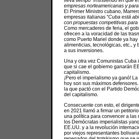
lleva tiempo
“insistiendo en que es
empresas norteamericanas y para
El Primer Ministro cubano, Marrer
empresas italianas “
Cuba está abi
con propuestas competitivas para 
Como mercaderes de feria, el gob
ofrecen a la voracidad de las tra
como Puerto Mariel donde ya hay
alimenticias, tecnológicas, etc., 
a sus inversiones.
Una y otra vez Comunistas Cuba in
que si cae el gobierno ganarán EE
capitalismo.
¡Pero el imperialismo ya ganó! La 
hoy son sus máximos defensores. E
la que pactó con el Partido Demócr
del capitalismo.
Consecuente con esto, el dirigen
en 2021 llamó a firmar un petitori
una política para convencer a las
los Demócratas imperialistas yanq
EE.UU. y a la revolución internaci
por viejos representantes bolivar
renegados del trotskismo que se r