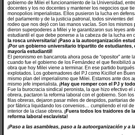
gobierno de Milei el funcionamiento de la Universidad, entr
docentes y los no docentes y mantener los negocios que tie
monopolios imperialistas. Ellos pusieron la lucha en defens
del parlamento y de la justicia patronal, todos sirvientes de
rodeo que nos dejó con las manos vacías. Son los mismos p
dieron superpoderes a Milei y le garantizaron sus leyes ant
estudiantil el que debe ponerse a la cabeza de la lucha en
la rosca universitaria! ¡Paso a la autoorganización estud
¡Por un gobierno universitario tripartito de estudiantes
mayoría estudiantil!
El peronismo en bancarrota ahora posa de “opositor” ante l
cuando fue el gobierno de los Fernández el que flexibilizó 
obra que hoy Milei viene a terminar. En ese partido burgués
explotados. Los gobernadores del PJ como Kicillof en Bueno
mismo plan del imperialismo que Milei. Estamos ante dos ag
mismo jefe imperialista.
¡Hay que romper con el PJ y todo
Fue la burocracia sindical peronista, la que hizo efectivo el
obrera, pactaron la reforma laboral con el gobierno. Son lo
filas obreras, dejaron pasar miles de despidos, paritarias de
por fábrica liquidando los convenios… cumpliendo el rol de 
interior de la clase obrera.
¡Fuera todos los traidores de l
reforma laboral esclavista!
¡Paso a las asambleas, paso a la autoorganización y a la