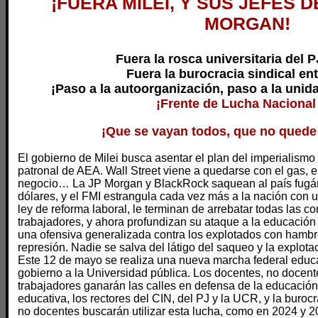
¡FUERA MILEI, Y SUS JEFES D
MORGAN!
Fuera la rosca universitaria del 
Fuera la burocracia sindical en
¡Paso a la autoorganización, paso a la unida
¡Frente de Lucha Nacional
¡Que se vayan todos, que no quede 
El gobierno de Milei busca asentar el plan del imperialismo 
patronal de AEA. Wall Street viene a quedarse con el gas, el 
negocio… La JP Morgan y BlackRock saquean al país fugán
dólares, y el FMI estrangula cada vez más a la nación con
ley de reforma laboral, le terminan de arrebatar todas las co
trabajadores, y ahora profundizan su ataque a la educación 
una ofensiva generalizada contra los explotados con hambre
represión. Nadie se salva del látigo del saqueo y la explotac
Este 12 de mayo se realiza una nueva marcha federal educat
gobierno a la Universidad pública. Los docentes, no docent
trabajadores ganarán las calles en defensa de la educació
educativa, los rectores del CIN, del PJ y la UCR, y la buroc
no docentes buscarán utilizar esta lucha, como en 2024 y 2