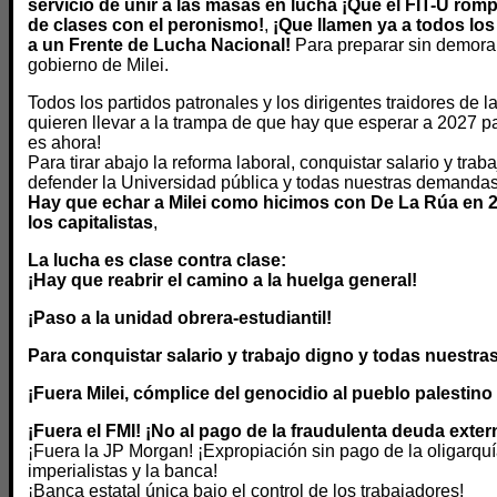
servicio de unir a las masas en lucha ¡Que el FIT-U rom
de clases con el peronismo!
,
¡Que llamen ya a todos lo
a un Frente de Lucha Nacional!
Para preparar sin demora 
gobierno de Milei.
Todos los partidos patronales y los dirigentes traidores de l
quieren llevar a la trampa de que hay que esperar a 2027 pa
es ahora!
Para tirar abajo la reforma laboral, conquistar salario y trab
defender la Universidad pública y todas nuestras demanda
Hay que echar a Milei como hicimos con De La Rúa en 2
los capitalistas
,
La lucha es clase contra clase:
¡Hay que reabrir el camino a la huelga general!
¡Paso a la unidad obrera-estudiantil!
Para conquistar salario y trabajo digno y todas nuestr
¡Fuera Milei, cómplice del genocidio al pueblo palestino
¡Fuera el FMI! ¡No al pago de la fraudulenta deuda exter
¡Fuera la JP Morgan! ¡Expropiación sin pago de la oligarquí
imperialistas y la banca!
¡Banca estatal única bajo el control de los trabajadores!