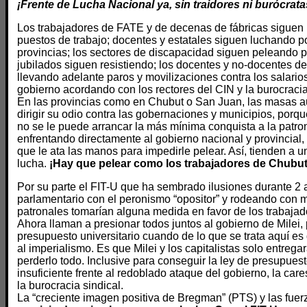
¡Frente de Lucha Nacional ya, sin traidores ni burócrat
Los trabajadores de FATE y de decenas de fábricas siguen
puestos de trabajo; docentes y estatales siguen luchando po
provincias; los sectores de discapacidad siguen peleando po
jubilados siguen resistiendo; los docentes y no-docentes d
llevando adelante paros y movilizaciones contra los salario
gobierno acordando con los rectores del CIN y la burocracia
En las provincias como en Chubut o San Juan, las masas
dirigir su odio contra las gobernaciones y municipios, po
no se le puede arrancar la más mínima conquista a la patrona
enfrentando directamente al gobierno nacional y provincial, 
que le ata las manos para impedirle pelear. Así, tienden a un
lucha.
¡Hay que pelear como los trabajadores de Chubut,
Por su parte el FIT-U que ha sembrado ilusiones durante 2 
parlamentario con el peronismo “opositor” y rodeando con m
patronales tomarían alguna medida en favor de los trabajad
Ahora llaman a presionar todos juntos al gobierno de Milei, 
presupuesto universitario cuando de lo que se trata aquí es 
al imperialismo. Es que Milei y los capitalistas solo entreg
perderlo todo. Inclusive para conseguir la ley de presupuest
insuficiente frente al redoblado ataque del gobierno, la cares
la burocracia sindical.
La “creciente imagen positiva de Bregman” (PTS) y las fuer